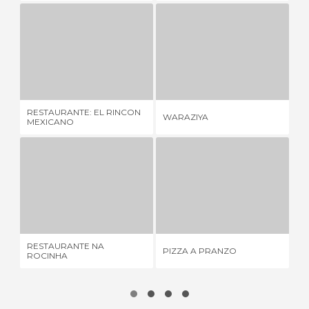
RESTAURANTE: EL RINCON MEXICANO
WARAZIYA
3 OPINIÕES
3 OPINIÕES
RESTAURANTE: EL RINCON
WARAZIYA
BA
MEXICANO
RESTAURANTE NA ROCINHA
PIZZA A PRANZO
1 OPINIÃO
1 OPINIÃO
RESTAURANTE NA
PIZZA A PRANZO
CA
ROCINHA