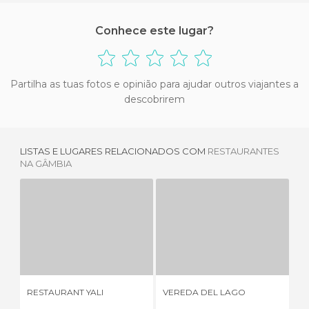
Conhece este lugar?
Partilha as tuas fotos e opinião para ajudar outros viajantes a
descobrirem
LISTAS E LUGARES RELACIONADOS COM
RESTAURANTES
NA GÂMBIA
RESTAURANT YALI
VEREDA DEL LAGO
3 OPINIÕES
9 OPINIÕES
RE
RESTAURANT YALI
VEREDA DEL LAGO
KI