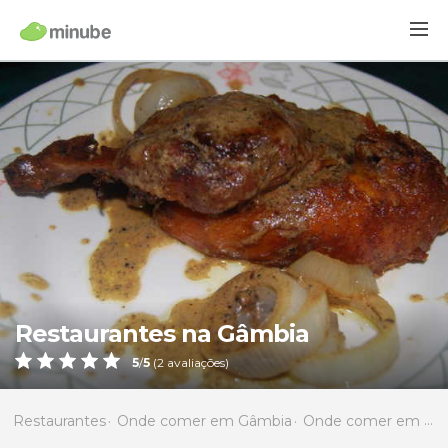
Restaurantes na Gâmbia
5
/
5
(
2
avaliações)
Restaurantes
Onde comer em Gâmbia
Onde comer em Gambia