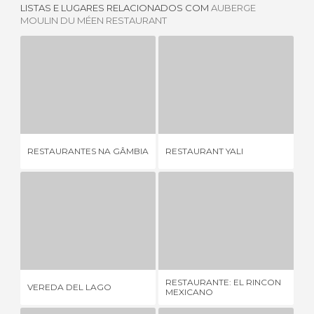
LISTAS E LUGARES RELACIONADOS COM
AUBERGE
MOULIN DU MÉEN RESTAURANT
RESTAURANTES NA GÂMBIA
RESTAURANT YALI
1 OPINIÃO
3 OPINIÕES
RESTAURANTES NA GÂMBIA
RESTAURANT YALI
PI
VEREDA DEL LAGO
RESTAURANTE: EL RINCON MEXICANO
9 OPINIÕES
3 OPINIÕES
RESTAURANTE: EL RINCON
VEREDA DEL LAGO
KF
MEXICANO