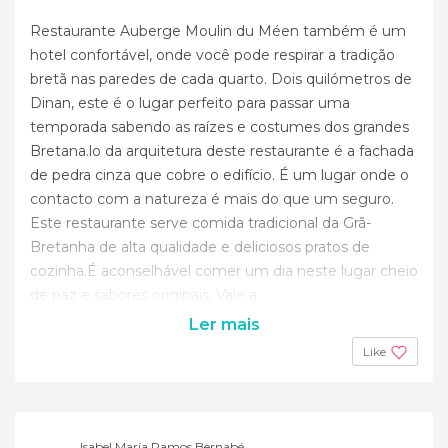
Restaurante Auberge Moulin du Méen também é um
hotel confortável, onde você pode respirar a tradição
bretã nas paredes de cada quarto. Dois quilómetros de
Dinan, este é o lugar perfeito para passar uma
temporada sabendo as raízes e costumes dos grandes
Bretana.lo da arquitetura deste restaurante é a fachada
de pedra cinza que cobre o edifício. É um lugar onde o
contacto com a natureza é mais do que um seguro.
Este restaurante serve comida tradicional da Grã-
Bretanha de alta qualidade e deliciosos pratos de
cozinha.É aconselhável comer um dia neste lugar cheio
de paz e sabores originais. Vale a
Ler mais
Like
Isabel María Ramos Bernabé