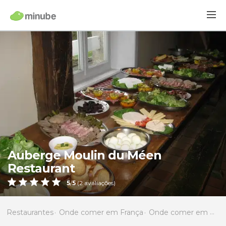
Auberge Moulin du Méen
Restaurant
5
/
5
(
2
avaliações)
Restaurantes
Onde comer em França
Onde comer em Bretanha