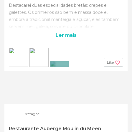
Destacarei duas especialidades bretãs: crepes e
galettes. Os primeiros são bem e massa doce e,
embora a tradicional manteiga e açúcar, eles também
servem mel, geléia, sorvete ou chocolate.
Ler mais
Like
+4
Bretagne
Restaurante Auberge Moulin du Méen