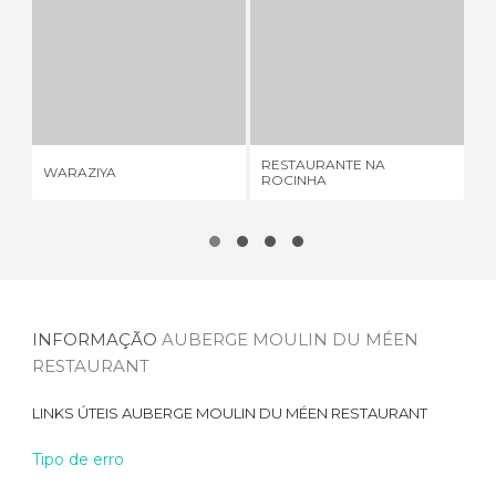
WARAZIYA
RESTAURANTE NA ROCINHA
3 OPINIÕES
1 OPINIÃO
RESTAURANTE NA
WARAZIYA
KO
ROCINHA
INFORMAÇÃO
AUBERGE MOULIN DU MÉEN
RESTAURANT
LINKS ÚTEIS
AUBERGE MOULIN DU MÉEN RESTAURANT
Tipo de erro