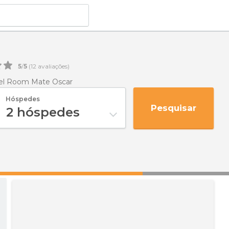
5
/
5
(
12
avaliações)
el Room Mate Oscar
Hóspedes
Pesquisar
2
hóspedes