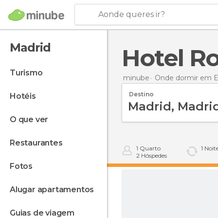
Aonde queres ir?
Madrid
Hotel R
turismo
minube
Onde dormir em 
Destino
hotéis
o que ver
restaurantes
1
Quarto
1
Noit
2
Hóspedes
fotos
alugar apartamentos
guias de viagem