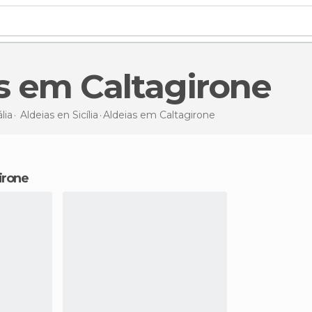
as em Caltagirone
ália
Aldeias en
Sicília
Aldeias
em Caltagirone
girone