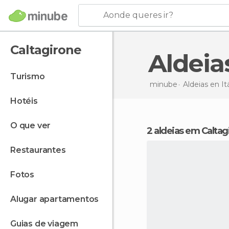
Aonde queres ir?
Caltagirone
Aldei
turismo
minube
Aldeias en
It
hotéis
o que ver
2 aldeias em Calta
restaurantes
fotos
alugar apartamentos
guias de viagem