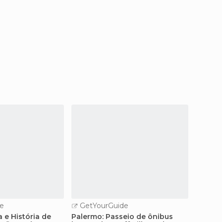
e
GetYourGuide
GetY
 e História de
Palermo: Passeio de ônibus
Palerm