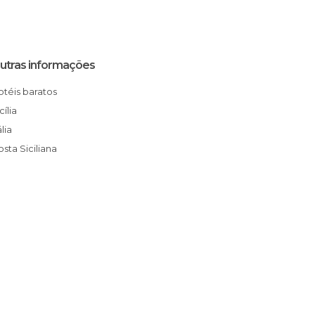
utras informações
Hotéis baratos
Sicília
ália
Costa Siciliana