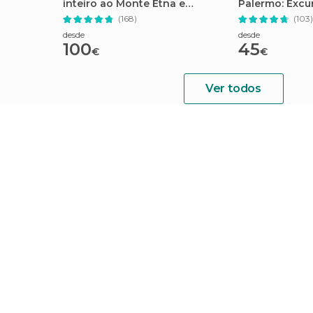
inteiro ao Monte Etna e
Palermo: Excu
Taormina
(168)
(103)
desde
desde
100
45
€
€
Ver todos