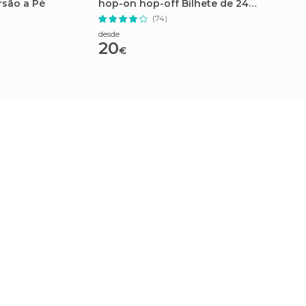
rsão a Pé
hop-on hop-off Bilhete de 24
pela c
horas
person
(74)
desde
desde
20
48
€
€