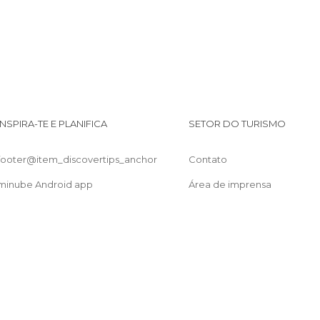
INSPIRA-TE E PLANIFICA
SETOR DO TURISMO
footer@item_discovertips_anchor
Contato
minube Android app
Área de imprensa