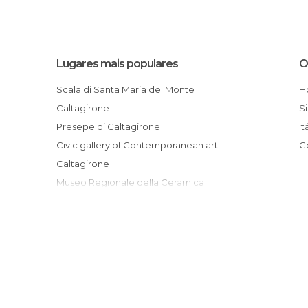
Lugares mais populares
O
Scala di Santa Maria del Monte
Caltagirone
Presepe di Caltagirone
It
Civic gallery of Contemporanean art
Caltagirone
Museo Regionale della Ceramica