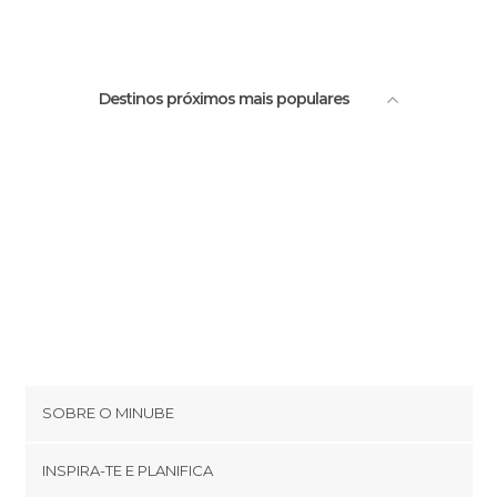
Ruas em Córdoba
Passeio do Bom Pastor
Universidades em Córdoba
Mirante do Parque Sarmiento
Destinos próximos mais populares
SOBRE O MINUBE
Cookies
INSPIRA-TE E PLANIFICA