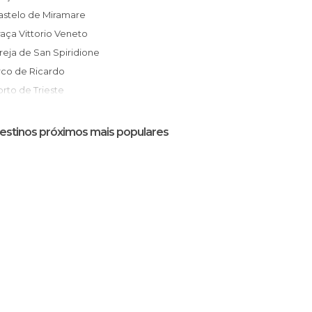
Castelo de Miramare
Praça Vittorio Veneto
greja de San Spiridione
Arco de Ricardo
Porto de Trieste
Estação de Trem de Trieste
Aeroporto Friuli Venezia Giulia de Trieste
estinos próximos mais populares
Rodoviária de Trieste
Basílica de San Silvestro
Palácio da Bolsa
Teatro Romano