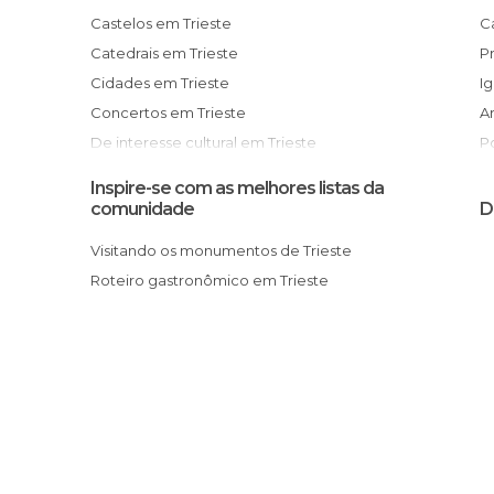
Castelos em Trieste
Catedrais em Trieste
Cidades em Trieste
I
Concertos em Trieste
De interesse cultural em Trieste
De interesse desportivo em Trieste
Inspire-se com as melhores listas da
De interesse turístico em Trieste
comunidade
D
Estátuas em Trieste
Visitando os monumentos de Trieste
Igrejas em Trieste
Roteiro gastronômico em Trieste
Jardins em Trieste
Lojas em Trieste
Monumentos Históricos em Trieste
Museus em Trieste
Palácios em Trieste
Portos em Trieste
Praças em Trieste