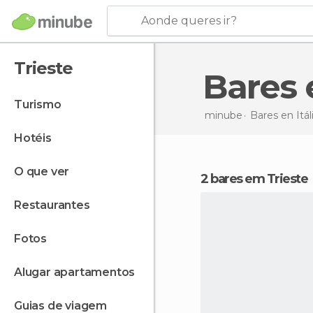
Aonde queres ir?
Trieste
Bares
turismo
minube
Bares en
Itál
hotéis
o que ver
2 bares em Trieste
restaurantes
fotos
alugar apartamentos
guias de viagem