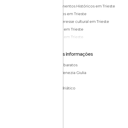
Monumentos Históricos em Trieste
Palácios em Trieste
De interesse cultural em Trieste
Igrejas em Trieste
Praças em Trieste
Outras informações
Hotéis baratos
Friuli-Venezia Giulia
Itália
Mar Adriático