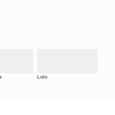
e
Lolo
Misso