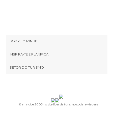
SOBRE O MINUBE
Cookies
INSPIRA-TE E PLANIFICA
Política de privacidade
footer@item_discovertips_anchor
SETOR DO TURISMO
Términos e Condições
minube Android app
Contato
Área de imprensa
© minube 2007-, o site líder de turismo social e viagens