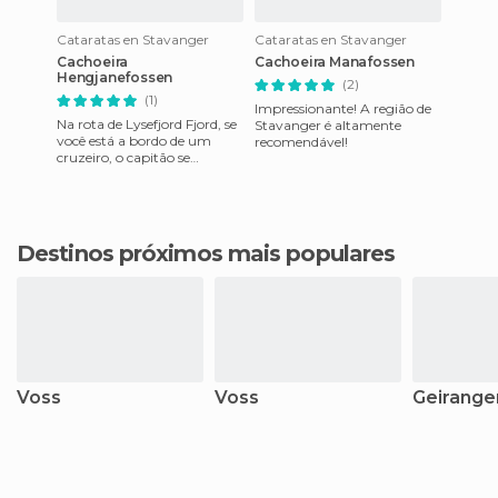
Cataratas en Stavanger
Cataratas en Stavanger
Cachoeira
Cachoeira Manafossen
Hengjanefossen
(2)
(1)
Impressionante! A região de
Na rota de Lysefjord Fjord, se
Stavanger é altamente
você está a bordo de um
recomendável!
cruzeiro, o capitão se
aproximará dessa linda
cachoeira de 400 metros de
al
Destinos próximos mais populares
Voss
Voss
Geirange