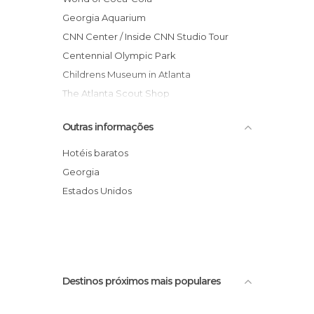
Georgia Aquarium
CNN Center / Inside CNN Studio Tour
Centennial Olympic Park
Childrens Museum in Atlanta
The Atlanta Scout Shop
Piedmont Park
Outras informações
Atlanta Botanical Garden
High Museum of Art
Hotéis baratos
Martin Luther King Jr. National Historic
Georgia
Site
Estados Unidos
Coca Cola Neon
Fox Theatre
Destinos próximos mais populares