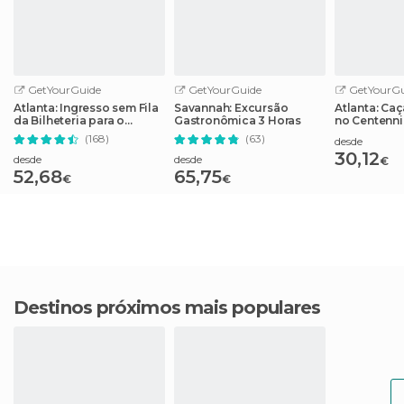
GetYourGuide
GetYourGuide
GetYourGu
Atlanta: Ingresso sem Fila
Savannah: Excursão
Atlanta: Ca
da Bilheteria para o
Gastronômica 3 Horas
no Centenni
Aquário da Geórgia
Park
(168)
(63)
desde
30,12
desde
desde
€
52,68
65,75
€
€
Destinos próximos mais populares