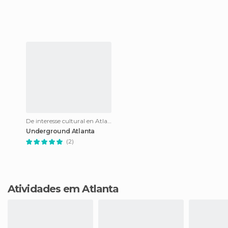
de pé. Mantém a lembrança
viva de que a rua Peachtree
fo
De interesse cultural en Atlanta
Underground Atlanta
(2)
Atividades em Atlanta