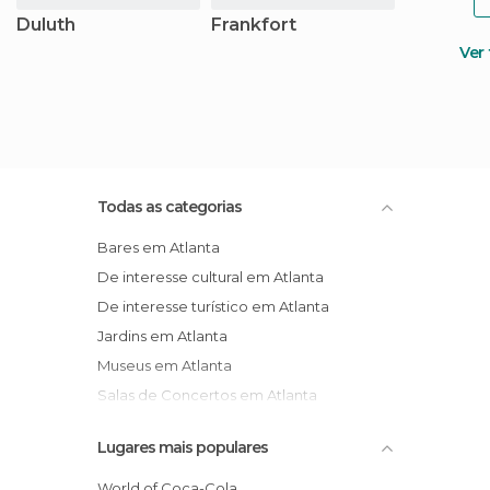
Duluth
Frankfort
Ver
Todas as categorias
Bares em Atlanta
De interesse cultural em Atlanta
De interesse turístico em Atlanta
Jardins em Atlanta
Museus em Atlanta
Salas de Concertos em Atlanta
Zoos em Atlanta
Lugares mais populares
World of Coca-Cola