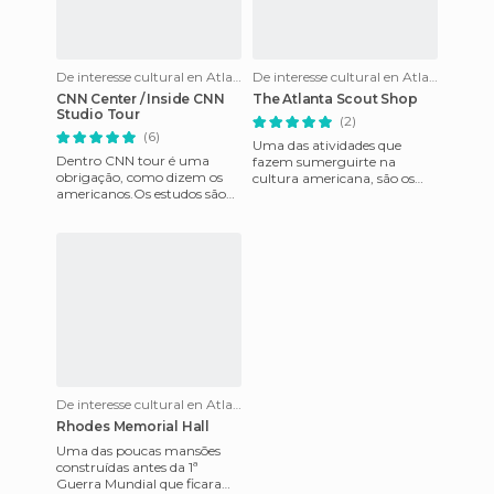
De interesse cultural en Atlanta
De interesse cultural en Atlanta
CNN Center / Inside CNN
The Atlanta Scout Shop
Studio Tour
(2)
(6)
Uma das atividades que
Dentro CNN tour é uma
fazem sumerguirte na
obrigação, como dizem os
cultura americana, são os
americanos.Os estudos são
Boy Scouts of America, e
mais grandes de CNN e
embora eles estão por todo o
emitem 24/7 365 dias por
mundo,
ano.A visi
De interesse cultural en Atlanta
Rhodes Memorial Hall
Uma das poucas mansões
construídas antes da 1ª
Guerra Mundial que ficaram