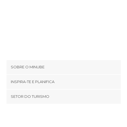
SOBRE O MINUBE
Cookies
INSPIRA-TE E PLANIFICA
Política de privacidade
footer@item_discovertips_anchor
SETOR DO TURISMO
Términos e Condições
minube Android app
Contato
Área de imprensa