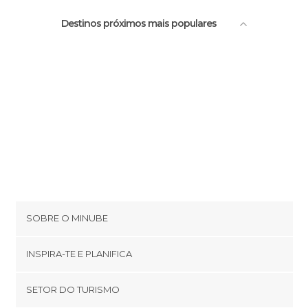
Destinos próximos mais populares
SOBRE O MINUBE
Cookies
INSPIRA-TE E PLANIFICA
Política de privacidade
footer@item_discovertips_anchor
SETOR DO TURISMO
Términos e Condições
minube Android app