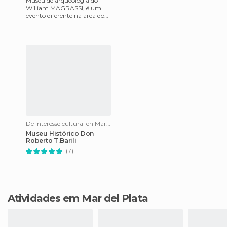
Museu de arqueologia do
William MAGRASSI, é um
evento diferente na área do
ALFAR, algumas praias
remotas centro
Marplatense.Este M
De interesse cultural en Mar del Plata
Museu Histórico Don
Roberto T.Barili
(7)
Atividades em Mar del Plata