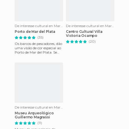
De interesse cultural en Mar del Plata
De interesse cultural en Mar del Plata
Porto de Mar del Plata
Centro Cultural Villa
Victoria Ocampo
(35)
(20)
Os barcos de pescadores, dão
uma visão de cor especial ao
Porto de Mar del Plata. Se
você for pela manhã, teria
que ser muito
De interesse cultural en Mar del Plata
Museu Arqueológico
Guillermo Magrassi
(11)