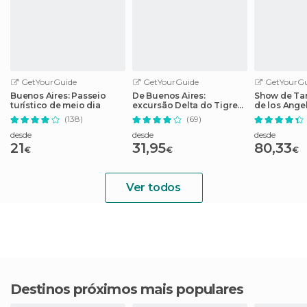
GetYourGuide
GetYourGuide
GetYourGu
Buenos Aires: Passeio
De Buenos Aires:
Show de Ta
turístico de meio dia
excursão Delta do Tigre
de los Ange
com passeio de barco
(138)
(69)
desde
desde
desde
21
31,95
80,33
€
€
€
Ver todos
Destinos próximos mais populares