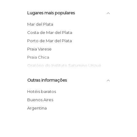
Lugares mais populares
Mar del Plata
Costa de Mar del Plata
Porto de Mar del Plata
Praia Varese
Praia Chica
Oratório do Instituto Saturnino Unzué
Roteiro pela costa
Outras informações
Centro Cultural Villa Victoria Ocampo
Zoológico de Batan
Hotéis baratos
Praia Punta Mogotes
Buenos Aires
Praia La Perla
Argentina
Igreja Catedral dos Santos Pedro e
Cecilia