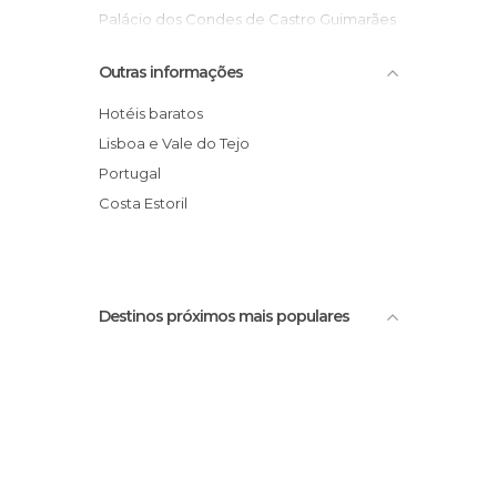
Palácio dos Condes de Castro Guimarães
Cidadela de Cascais
Outras informações
Praia da Parede
Casa de Santa Maria
Hotéis baratos
BiCas - bicicletas em Cascais
Lisboa e Vale do Tejo
Farol da Guia
Portugal
Cascais
Costa Estoril
Destinos próximos mais populares