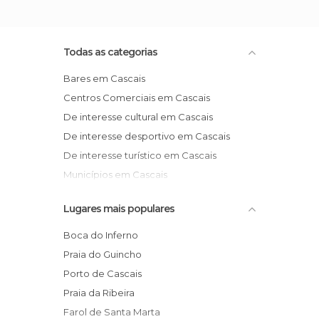
Todas as categorias
Bares em Cascais
Centros Comerciais em Cascais
De interesse cultural em Cascais
De interesse desportivo em Cascais
De interesse turístico em Cascais
Municípios em Cascais
Museus em Cascais
Lugares mais populares
Portos em Cascais
Praças em Cascais
Boca do Inferno
Praias em Cascais
Praia do Guincho
Porto de Cascais
Praia da Ribeira
Farol de Santa Marta