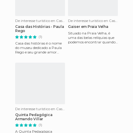
De interesse turístico en Cascais
De interesse turístico en Cascais
Casa das Histórias - Paula
Gaiser em Praia Velha
Rego
Situado na Praia Velha, é
(1)
uma das belas relíquias que
podemos encontrar quando
Casa das histórias é o nome
estamos a percorrer a
do museu dedicado a Paula
Avenida Marginal, ou a
Rego e seu grande amor
chamad
Víctor. Na parte superior de
Cascais, caminho de algu
De interesse turístico en Cascais
Quinta Pedagógica
Armando Villar
(1)
A Quinta Pedagógica