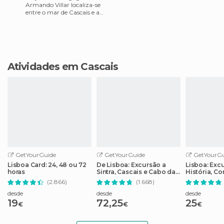
Armando Villar localiza-se
entre o mar de Cascais e a
Serra de Sintra. Ainda que
perto da confusão da cidade
Atividades em Cascais
GetYourGuide
GetYourGuide
GetYourGu
Lisboa Card: 24, 48 ou 72
De Lisboa: Excursão a
Lisboa: Exc
horas
Sintra, Cascais e Cabo da
História, Co
Roca
de Vida
(2.866)
(1.668)
desde
desde
desde
19
72,25
25
€
€
€