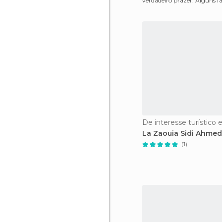
verdadeiro prazer. Alguns 
massagens em seu rosto an
De interesse turístico 
La Zaouia Sidi Ahmed 
(1)