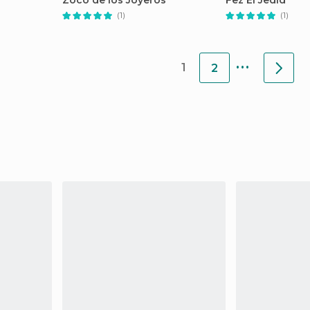
Zoco de los Joyeros
Fez El Jedid
(1)
(1)
...
1
2