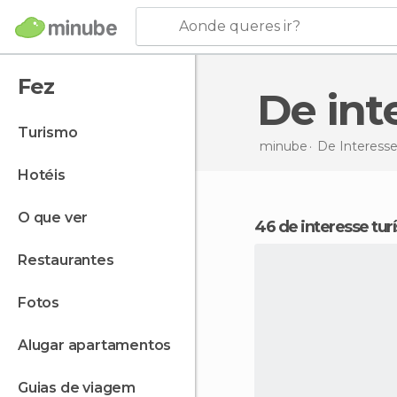
Aonde queres ir?
Fez
De in
turismo
minube
De Interesse
hotéis
o que ver
46 de interesse tur
restaurantes
fotos
alugar apartamentos
guias de viagem