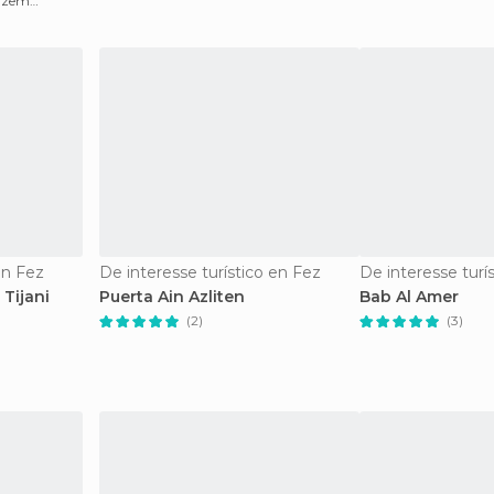
fazem
te
en Fez
De interesse turístico en Fez
De interesse turí
Tijani
Puerta Ain Azliten
Bab Al Amer
(2)
(3)