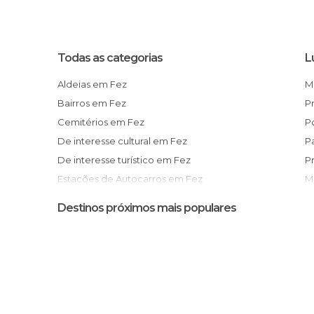
Todas as categorias
L
Aldeias em Fez
Bairros em Fez
Cemitérios em Fez
De interesse cultural em Fez
De interesse turístico em Fez
Estações de Autocarros em Fez
Feiras em Fez
Destinos próximos mais populares
Informação Turística em Fez
Jardins em Fez
Lojas em Fez
Mercados em Fez
Mesquitas em Fez
Miradores em Fez