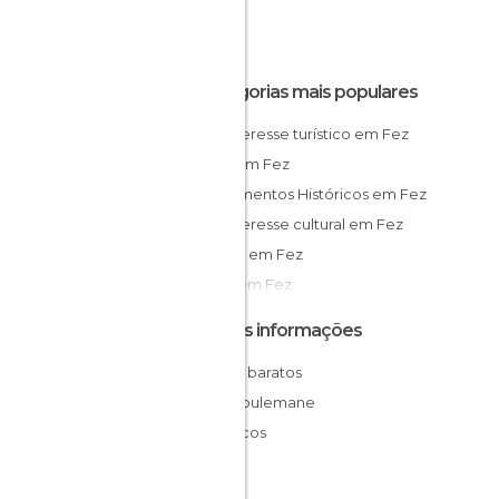
Categorias mais populares
De interesse turístico em Fez
Ruas em Fez
Monumentos Históricos em Fez
De interesse cultural em Fez
Praças em Fez
Lojas em Fez
Outras informações
Hotéis baratos
Fez-Boulemane
Marrocos