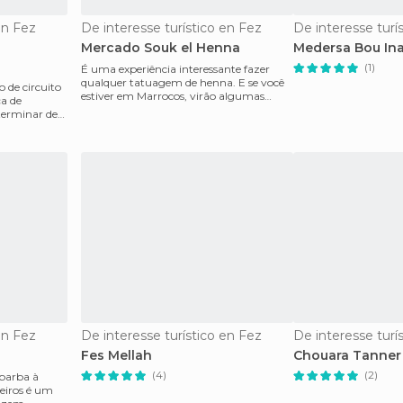
en Fez
De interesse turístico en Fez
De interesse turí
Mercado Souk el Henna
Medersa Bou In
(1)
É uma experiência interessante fazer
qualquer tatuagem de henna. E se você
o de circuito
estiver em Marrocos, virão algumas
ça de
mulheres por todos o
en Fez
De interesse turístico en Fez
De interesse turí
Fes Mellah
Chouara Tanner
(4)
(2)
 barba à
eiros é um