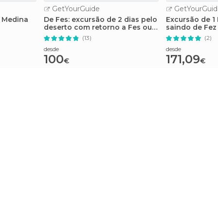
GetYourGuide
GetYourGuid
a Medina
De Fes: excursão de 2 dias pelo
Excursão de 1
deserto com retorno a Fes ou
saindo de Fez
Marrakech
(13)
(2)
desde
desde
100
171,09
€
€