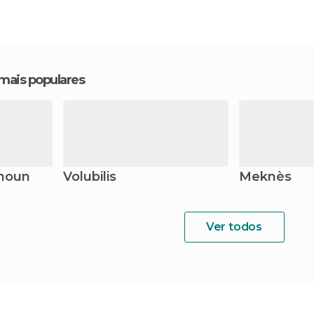
 mais populares
rhoun
Volubilis
Meknès
Ver todos