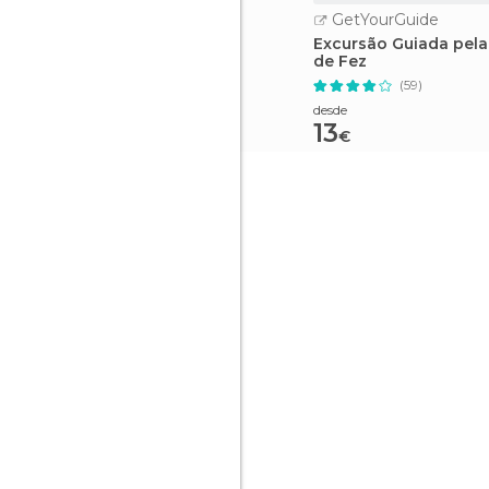
GetYourGuide
Excursão Guiada pel
de Fez
(59)
desde
13
€