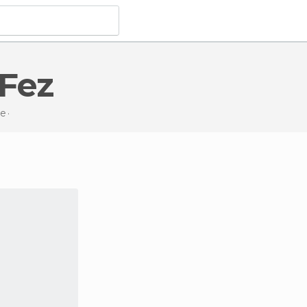
 Fez
e
De interesse turístico
em Fez