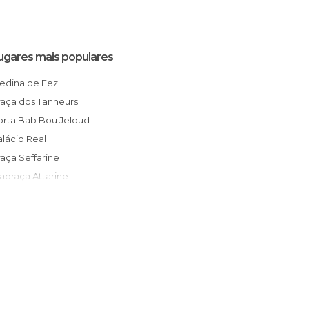
ugares mais populares
Medina de Fez
Praça dos Tanneurs
Porta Bab Bou Jeloud
Palácio Real
Praça Seffarine
Madraça Attarine
Mesquita de Qarawiyyin
Museu do Batha
Rota dos Artesãos
Muley Yacub
Bazar do Couro
Mirante Bordj Nord