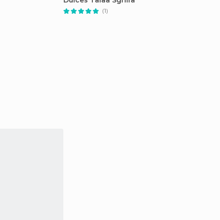
Dulces Talaa Sghira
(1)