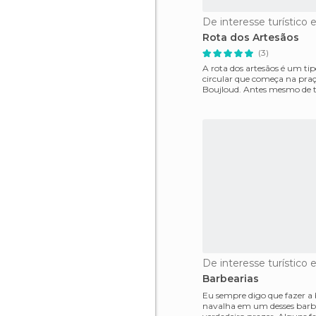
De interesse turístico 
Rota dos Artesãos
(3)
A rota dos artesãos é um tip
circular que começa na pra
Boujloud. Antes mesmo de terminar de
atravessar a praça
De interesse turístico 
Barbearias
Eu sempre digo que fazer a
navalha em um desses barb