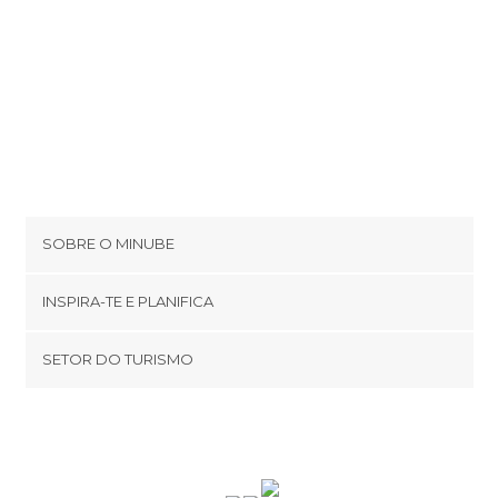
SOBRE O MINUBE
Cookies
INSPIRA-TE E PLANIFICA
Política de privacidade
footer@item_discovertips_anchor
SETOR DO TURISMO
Términos e Condições
minube Android app
Contato
Área de imprensa