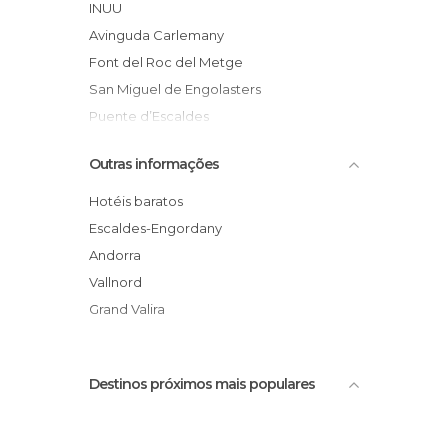
INUU
Avinguda Carlemany
Font del Roc del Metge
San Miguel de Engolasters
Puente d’Escaldes
Museo de la Maquetas de Arte
Outras informações
Romántico
Pesebre Viviente d’Engordany
Hotéis baratos
Río Madriu
Escaldes-Engordany
Exposición Star Wars
Andorra
Façana de l’art
Vallnord
Monumento Encaje Bolillos
Grand Valira
Destinos próximos mais populares