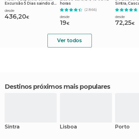
Excursão 5 Dias saindo de
horas
Sintra, Casc
Lisboa
Roca
(2.866)
desde
436,20
desde
desde
€
19
72,25
€
€
Ver todos
Destinos próximos mais populares
Sintra
Lisboa
Porto