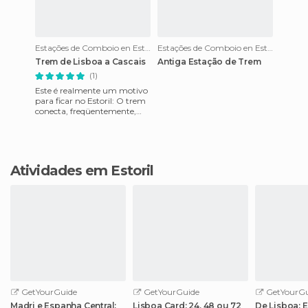
Estações de Comboio en Estoril
Estações de Comboio en Estoril
Trem de Lisboa a Cascais
Antiga Estação de Trem
(1)
Este é realmente um motivo
para ficar no Estoril: O trem
conecta, freqüentemente,
Cascais, Estoril e outros locais
no centro da c
Atividades em Estoril
GetYourGuide
GetYourGuide
GetYourGu
Madri e Espanha Central:
Lisboa Card: 24, 48 ou 72
De Lisboa: 