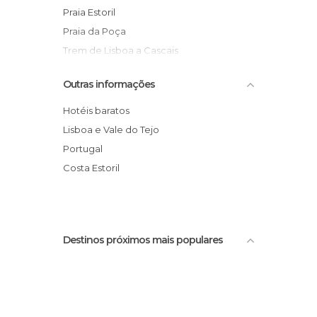
Praia Estoril
Praia da Poça
Trem de Lisboa a Cascais
Praia das Moitas
Outras informações
São Pedro do Estoril
Antiga Estação de Trem
Hotéis baratos
Lisboa e Vale do Tejo
Portugal
Costa Estoril
Destinos próximos mais populares