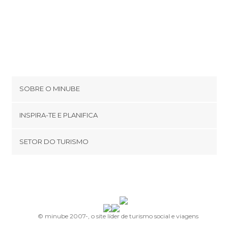
SOBRE O MINUBE
Cookies
INSPIRA-TE E PLANIFICA
Política de privacidade
footer@item_discovertips_anchor
SETOR DO TURISMO
Términos e Condições
minube Android app
Contato
Área de imprensa
© minube 2007-, o site líder de turismo social e viagens