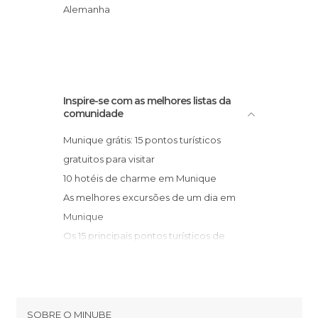
Rios em Munique
Estádio Olimpico de Munique
Alemanha
Ruas em Munique
Aeroporto de Munique
Inspire-se com as melhores listas da
comunidade
Munique grátis: 15 pontos turísticos
gratuitos para visitar
10 hotéis de charme em Munique
As melhores excursões de um dia em
Munique
Os 15 principais pontos turísticos de
Munique
SOBRE O MINUBE