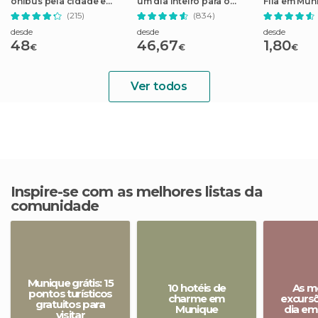
ônibus pela cidade e
um dia inteiro para o
Fila em Mun
visita à Allianz Arena do
Castelo de
(215)
(834)
FC Bayern de Munique
Neuschwanstein
desde
desde
desde
48
46,67
1,80
€
€
€
Ver todos
Inspire-se com as melhores listas da
comunidade
Munique grátis: 15
10 hotéis de
As m
pontos turísticos
charme em
excurs
gratuitos para
Munique
dia em
visitar