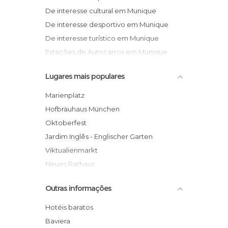
De interesse cultural em Munique
De interesse desportivo em Munique
De interesse turístico em Munique
Estações de Autocarros em Munique
Estações de Comboio em Munique
Lugares mais populares
Estádios em Munique
Estátuas em Munique
Marienplatz
Feiras em Munique
Hofbräuhaus München
Igrejas em Munique
Oktoberfest
Jardins em Munique
Jardim Inglês - Englischer Garten
Lojas em Munique
Viktualienmarkt
Monumentos Históricos em Munique
Neues Rathaus
Municípios em Munique
Frauenkirche - Catedral de Munique
Outras informações
Museus em Munique
Museu da BMW
Palácios em Munique
Olympiapark
Hotéis baratos
Praças em Munique
Allianz Arena
Baviera