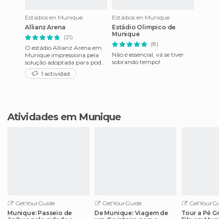
Estádios en Munique
Estádios en Munique
Allianz Arena
Estádio Olimpico de
Munique
(21)
(8)
O estádio Allianz Arena em
Não é essencial, vá se tiver
Munique impressiona pela
sobrando tempo!
solução adoptada para poder
acolher os dois rivais da
1 actividad
cidade: o Bayern Munique
Atividades em Munique
GetYourGuide
GetYourGuide
GetYourGu
Munique: Passeio de
De Munique: Viagem de
Tour a Pé G