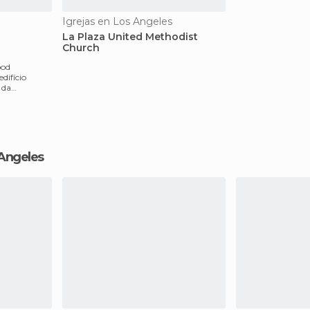
Igrejas en Los Angeles
La Plaza United Methodist
Church
ood
difício
 da
famosa
 Angeles