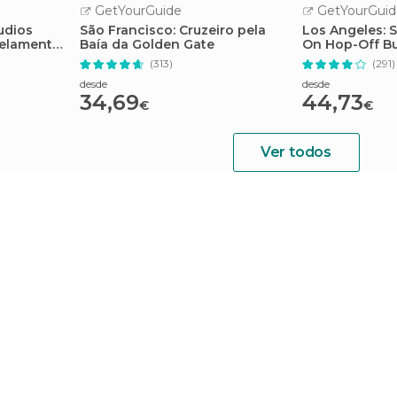
GetYourGuide
GetYourGuid
udios
São Francisco: Cruzeiro pela
Los Angeles: 
elamento
Baía da Golden Gate
On Hop-Off Bu
(313)
(291)
desde
desde
34,69
44,73
€
€
Ver todos