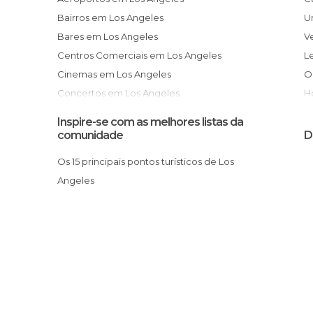
Bairros em Los Angeles
Bares em Los Angeles
Centros Comerciais em Los Angeles
Cinemas em Los Angeles
Concertos em Los Angeles
De interesse cultural em Los Angeles
Inspire-se com as melhores listas da
De interesse turístico em Los Angeles
comunidade
D
Espectáculos em Los Angeles
Os 15 principais pontos turísticos de Los
Estações de Comboio em Los Angeles
T
Angeles
Estádios em Los Angeles
Feiras em Los Angeles
Igrejas em Los Angeles
Informação Turística em Los Angeles
Jardins em Los Angeles
Lojas em Los Angeles
Mercados em Los Angeles