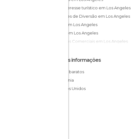
De interesse turístico em Los Angeles
Parques de Diversão em Los Angeles
Ruas em Los Angeles
Lojas em Los Angeles
Centros Comerciais em Los Angeles
Outras informações
Hotéis baratos
Califórnia
Estados Unidos