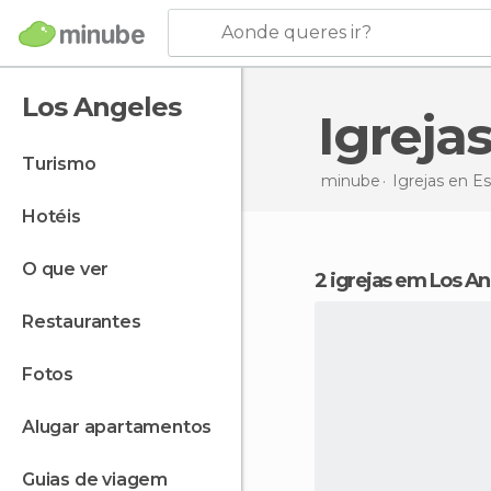
Aonde queres ir?
Los Angeles
Igrej
turismo
minube
Igrejas en
Es
hotéis
o que ver
2 igrejas em Los A
restaurantes
fotos
alugar apartamentos
guias de viagem