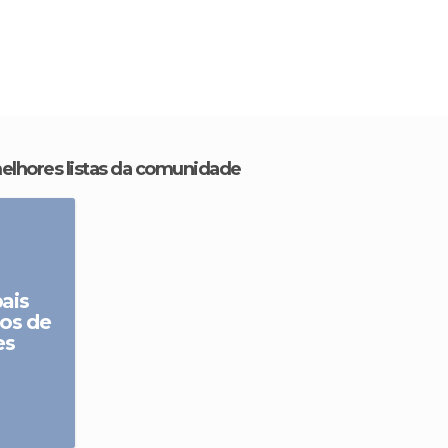
melhores listas da comunidade
pais
cos de
es