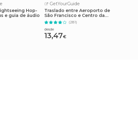
e
GetYourGuide
GetY
Sightseeing Hop-
Traslado entre Aeroporto de
Cruzei
s e guia de áudio
São Francisco e Centro da
São Fr
Cidade
(281)
desde
desde
13,47
68,
€