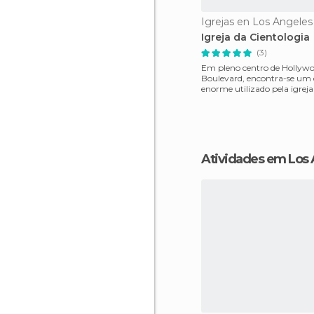
Igrejas en Los Angeles
Igreja da Cientologia
(3)
Em pleno centro de Hollyw
Boulevard, encontra-se um e
enorme utilizado pela igreja
Cientologia, que se tornou 
Atividades em Los