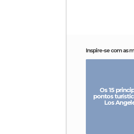
Inspire-se com as 
Os 15 princi
pontos turísti
Los Angel