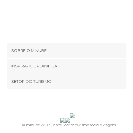
Humagata church
SOBRE O MINUBE
Cookies
INSPIRA-TE E PLANIFICA
Política de privacidade
footer@item_discovertips_anchor
SETOR DO TURISMO
Términos e Condições
minube Android app
Contato
Área de imprensa
© minube 2007-, o site líder de turismo social e viagens