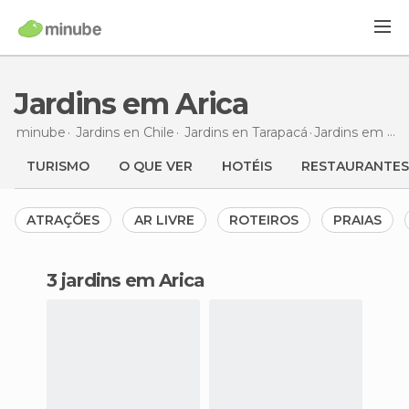
Jardins em Arica
minube
Jardins en
Chile
Jardins en
Tarapacá
Jardins
em Arica
TURISMO
O QUE VER
HOTÉIS
RESTAURANTES
ATRAÇÕES
AR LIVRE
ROTEIROS
PRAIAS
3 jardins em Arica