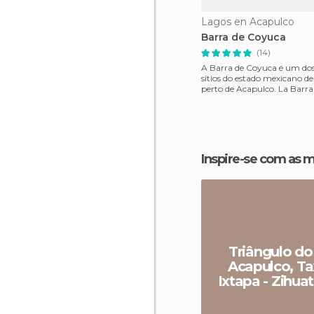
Lagos en Acapulco
Barra de Coyuca
(14)
A Barra de Coyuca é um dos
sítios do estado mexicano de
perto de Acapulco. La Barr
que separa o
Inspire-se com as 
Triângulo do 
Acapulco, Ta
Ixtapa - Zihua