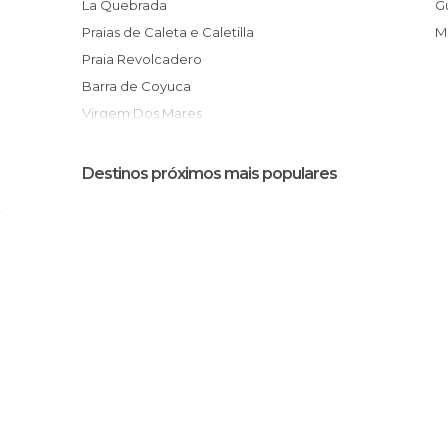
La Quebrada
Praias de Caleta e Caletilla
Praia Revolcadero
Barra de Coyuca
Virgem Dos Mares
Punta Diamante
Praia Pie De La Cuesta
Destinos próximos mais populares
Baía de Puerto Marques
Praia Mata de Mangle
Rodovia para Chilpancingo
Praia de Majahua