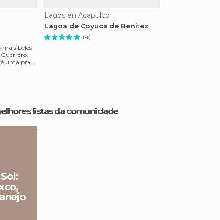
Lagos en Acapulco
Lagoa de Coyuca de Benitez
(4)
 mais belos
 Guerrero,
a é uma praia
melhores listas da comunidade
Sol:
xco,
tanejo