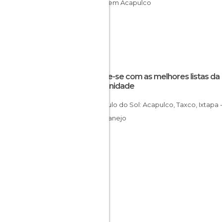
Praias em Acapulco
Inspire-se com as melhores listas da
comunidade
Triângulo do Sol: Acapulco, Taxco, Ixtapa -
Zihuatanejo