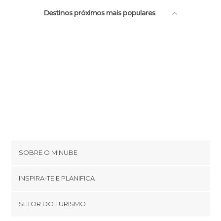
Destinos próximos mais populares
SOBRE O MINUBE
Cookies
INSPIRA-TE E PLANIFICA
Política de privacidade
footer@item_discovertips_anchor
SETOR DO TURISMO
Términos e Condições
minube Android app