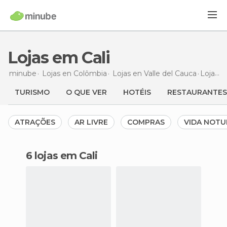
Lojas em Cali
minube
Lojas en
Colômbia
Lojas en
Valle del Cauca
Lojas
e
TURISMO
O QUE VER
HOTÉIS
RESTAURANTES
ATRAÇÕES
AR LIVRE
COMPRAS
VIDA NOT
6 lojas em Cali