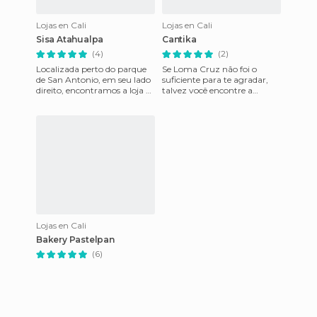
Lojas en Cali
Lojas en Cali
Sisa Atahualpa
Cantika
(4)
(2)
Localizada perto do parque
Se Loma Cruz não foi o
de San Antonio, em seu lado
suficiente para te agradar,
direito, encontramos a loja de
talvez você encontre a
artesanato Sisa Atahulpa,
felicidade na loja Cantika,
que oferece belos
localizada na avenida que de
Lojas en Cali
Bakery Pastelpan
(6)