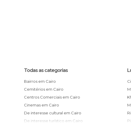
Todas as categorias
L
Bairros em Cairo
Cemitérios em Cairo
Centros Comerciais em Cairo
Cinemas em Cairo
De interesse cultural em Cairo
De interesse turístico em Cairo
Estações de Autocarros em Cairo