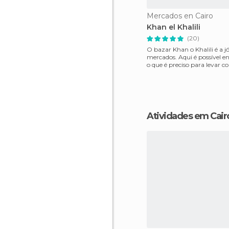
Mercados en Cairo
Khan el Khalili
(20)
O bazar Khan o Khalili é a jó
mercados. Aqui é possível e
o que é preciso para levar 
recordação para casa.
Atividades em Cair