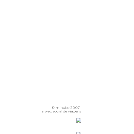
Dança dos Dervishes
Bairro Copto
Cidade dos Mortos
Velho Cairo
Parque Al-Azhar
© minube 2007-
a web social de viagens