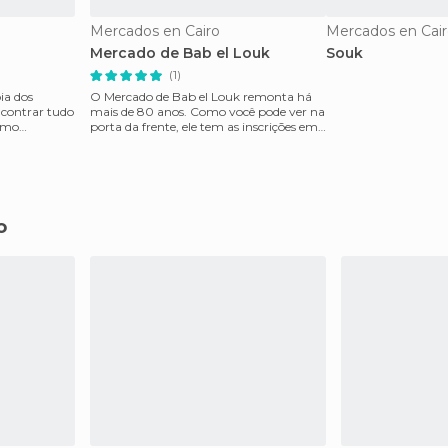
Mercados en Cairo
Mercados en Cai
Mercado de Bab el Louk
Souk
(1)
ia dos
O Mercado de Bab el Louk remonta há
ncontrar tudo
mais de 80 anos. Como você pode ver na
como
porta da frente, ele tem as inscrições em
francês. Atua
o