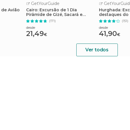
GetYourGuide
GetYourGuid
 de Avião
Cairo: Excursão de 1 Dia
Hurghada: Exc
Pirâmide de Gizé, Sacará e
destaques do 
Mênfis
com almoço c
(171)
(151)
desde
desde
21,49
41,90
€
€
Ver todos