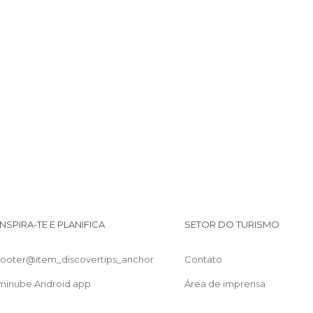
Estações de Comboio em Cairo
Igrejas em Cairo
Jardins em Cairo
Lojas em Cairo
Mercados em Cairo
Mesquitas em Cairo
Monumentos Históricos em Cairo
Museus em Cairo
Rios em Cairo
Ruas em Cairo
Zonas de Compras em Cairo
INSPIRA-TE E PLANIFICA
SETOR DO TURISMO
footer@item_discovertips_anchor
Contato
minube Android app
Área de imprensa