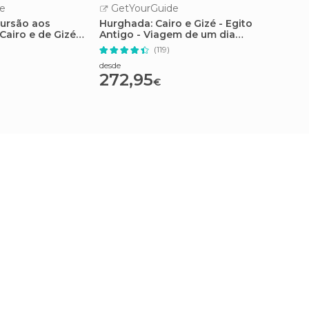
e
GetYourGuide
GetY
ursão aos
Hurghada: Cairo e Gizé - Egito
Excurs
Cairo e de Gizé
Antigo - Viagem de um dia
Gizé, 
om churrasco
inteiro de avião
(119)
desde
desde
272,95
21,4
€