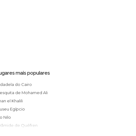
ugares mais populares
Cidadela do Cairo
Mesquita de Mohamed Ali
Khan el Khalili
Museu Egípcio
Rio Nilo
Pirâmide de Quéfren
The Hanging Church