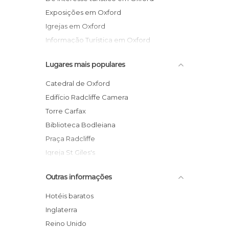
Exposições em Oxford
Igrejas em Oxford
Informação Turística em Oxford
Jardins em Oxford
Lugares mais populares
Lojas em Oxford
Mercados em Oxford
Catedral de Oxford
Monumentos Históricos em Oxford
Edifício Radcliffe Camera
Museus em Oxford
Torre Carfax
Praças em Oxford
Biblioteca Bodleiana
Rios em Oxford
Praça Radcliffe
Ruas em Oxford
Igreja St Giles's
Universidades em Oxford
St Peter's College da Universidade de
Outras informações
Zonas de Compras em Oxford
Oxford
Rua St Giles
Hotéis baratos
Balliol College da Universidade de
Inglaterra
Oxford
Reino Unido