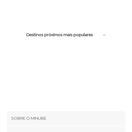
Antiga Prefeitura
All Souls College da Universidade de
Oxford
Destinos próximos mais populares
SOBRE O MINUBE
Cookies