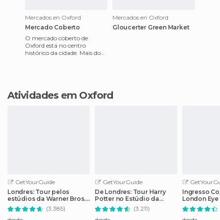
Mercados en Oxford
Mercados en Oxford
Mercado Coberto
Gloucerter Green Market
O mercado coberto de
Oxford está no centro
histórico da cidade. Mais do
que um mercado com
barracas temporárias, são
como lojas re
Atividades em Oxford
GetYourGuide
GetYourGuide
GetYourGu
Londres: Tour pelos
De Londres: Tour Harry
Ingresso Co
estúdios da Warner Bros.
Potter no Estúdio da
London Eye 
com traslados
Warner Bros.
Experience
(3.385)
(3.211)
desde
desde
desde