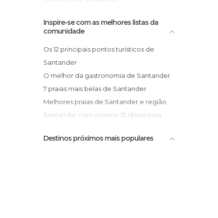
Praias em Santander
Reservas Naturais em Santander
Inspire-se com as melhores listas da
comunidade
Ruas em Santander
Universidades em Santander
Os 12 principais pontos turísticos de
Santander
O melhor da gastronomia de Santander
7 praias mais belas de Santander
Melhores praias de Santander e região
Santander com criança: 12 ideias para
visitar em família
Destinos próximos mais populares