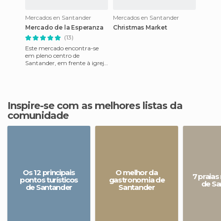
Mercados en Santander
Mercados en Santander
Mercado de la Esperanza
Christmas Market
(13)
Este mercado encontra-se
em pleno centro de
Santander, em frente à igreja
de San Francisco. É um
edifício modernista,
construído p
Inspire-se com as melhores listas da
comunidade
Os 12 principais
O melhor da
7 praias
pontos turísticos
gastronomia de
de Sa
de Santander
Santander