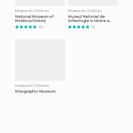
Museus en Chisinau
Museus en Chisinau
National Museum of
Muzeul National de
Moldova History
Arheologie si Istorie a
MoldoveiMuzeul National
(2)
(1)
de Arheologie si Istorie a
Moldovei
Museus en Chisinau
Etnographic Museum