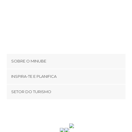
Delice Bar
Parcul Stefan cel Mare si Sfint
SOBRE O MINUBE
Cookies
INSPIRA-TE E PLANIFICA
Política de privacidade
footer@item_discovertips_anchor
SETOR DO TURISMO
Términos e Condições
minube Android app
Contato
Área de imprensa