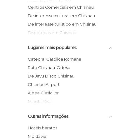
Centros Comerciais em Chisinau
De interesse cultural em Chisinau
De interesse turístico em Chisinau
Discotecas em Chisinau
Exposições em Chisinau
Lugares mais populares
Igrejas em Chisinau
Jardins em Chisinau
Catedral Católica Romana
Lojas em Chisinau
Ruta Chisinau-Odesa
Monumentos Históricos em Chisinau
De Javu Disco Chisinau
Museus em Chisinau
Chisinau Airport
Teatros em Chisinau
Aleea Clasicilor
Milestii Mici
Catedrala Nasterea Domnului
Outras informações
Malldova Shopping Mall
Sun City
Hotéis baratos
St Cuvioasa Teodora de la Sihla Church
Moldávia