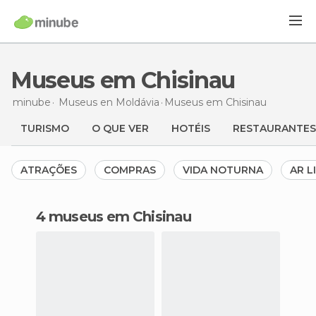
Museus em Chisinau
minube
Museus en
Moldávia
Museus
em Chisinau
TURISMO
O QUE VER
HOTÉIS
RESTAURANTES
ATRAÇÕES
COMPRAS
VIDA NOTURNA
AR L
4 museus em Chisinau