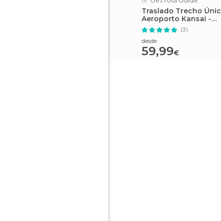
GetYourGuide
Traslado Trecho Únic
Aeroporto Kansai -
Osaka/Kyoto/Sakai
(3)
desde
59,99
€