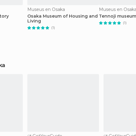
Museus en Osaka
Museus en Osak
tory
Osaka Museum of Housing and
Tennoji museu
Living
(1)
(1)
ka