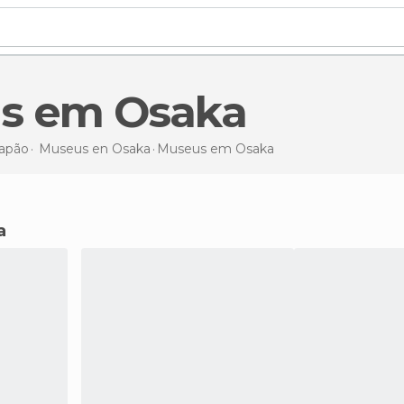
us em Osaka
apão
Museus en
Osaka
Museus
em Osaka
a