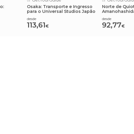
GetYourGuide
GetYourGuid
o:
Osaka: Transporte e Ingresso
Norte de Quio
para o Universal Studios Japão
Amanohashidat
Belezas do Ja
desde
desde
113,61
92,77
€
€