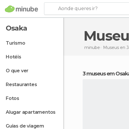
Aonde queres ir?
Osaka
Muse
turismo
minube
Museus en
J
hotéis
o que ver
3 museus em Osak
restaurantes
fotos
alugar apartamentos
guias de viagem