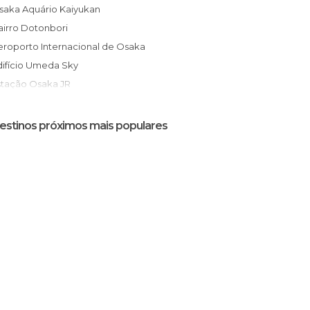
Osaka Aquário Kaiyukan
Bairro Dotonbori
Aeroporto Internacional de Osaka
Edifício Umeda Sky
Estação Osaka JR
Torre de Tsūtenkaku
Mercado Kuromon Ichiba
estinos próximos mais populares
Hep Five
Yodobashi Camera
Namba Hips
Festival Tenjin Matsuri