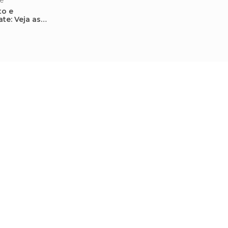
e
to e
e: Veja as
pão