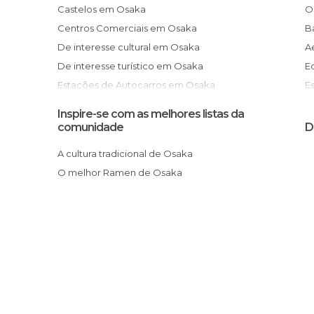
Castelos em Osaka
Centros Comerciais em Osaka
De interesse cultural em Osaka
De interesse turístico em Osaka
Estações de Autocarros em Osaka
Estações de Comboio em Osaka
Inspire-se com as melhores listas da
Exposições em Osaka
comunidade
D
Feiras em Osaka
A cultura tradicional de Osaka
Festas em Osaka
O melhor Ramen de Osaka
Jardins em Osaka
Lojas em Osaka
Mercados em Osaka
Monumentos Históricos em Osaka
Museus em Osaka
Parques de Diversão em Osaka
Praças em Osaka
Ruas em Osaka