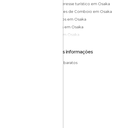
De interesse turístico em Osaka
Estações de Comboio em Osaka
Templos em Osaka
Jardins em Osaka
Ruas em Osaka
Outras informações
Hotéis baratos
Osaka
Japão