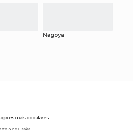
Nagoya
Kaga
ugares mais populares
Castelo de Osaka