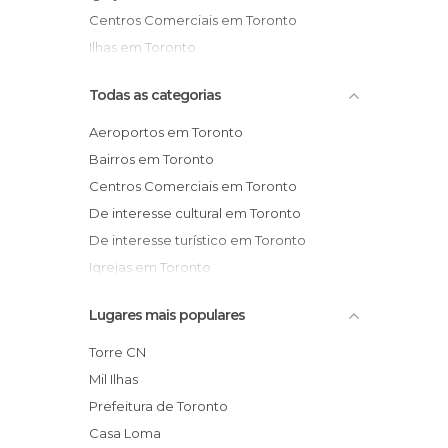
Centros Comerciais em Toronto
Ilhas em Toronto
Todas as categorias
Aeroportos em Toronto
Bairros em Toronto
Centros Comerciais em Toronto
De interesse cultural em Toronto
De interesse turístico em Toronto
Igrejas em Toronto
Ilhas em Toronto
Lugares mais populares
Jardins em Toronto
Lagos em Toronto
Torre CN
Lojas em Toronto
Mil Ilhas
Mercados em Toronto
Prefeitura de Toronto
Monumentos Históricos em Toronto
Casa Loma