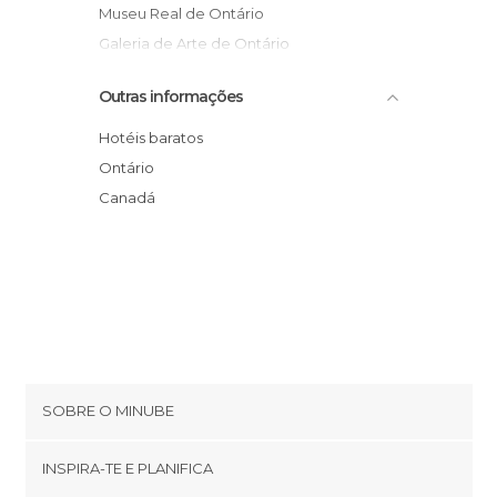
Museus em Toronto
Museu Real de Ontário
Portos em Toronto
Galeria de Arte de Ontário
Praças em Toronto
Mercado St. Lawrence
Outras informações
Ruas em Toronto
Bairro de Kensington
Universidades em Toronto
Mercado de Kensington
Hotéis baratos
Chinatown
Ontário
Brookfield Place
Canadá
Dundas Square
SOBRE O MINUBE
Cookies
INSPIRA-TE E PLANIFICA