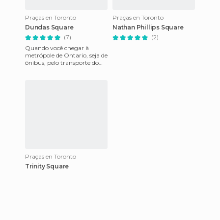
Praças en Toronto
Praças en Toronto
Dundas Square
Nathan Phillips Square
(7)
(2)
Quando você chegar à
metrópole de Ontario, seja de
ônibus, pelo transporte do
aeroporto, ou apenas uma
visita, provavelmente vai c
Praças en Toronto
Trinity Square