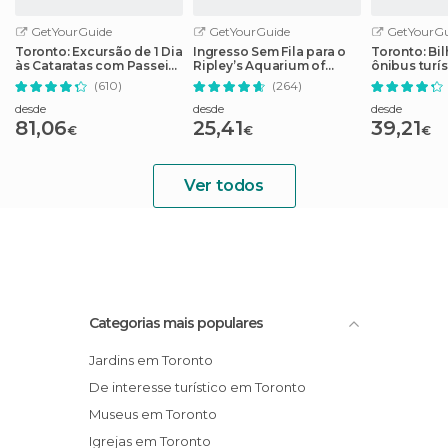
GetYourGuide
GetYourGuide
GetYourGu
Toronto: Excursão de 1 Dia
Ingresso Sem Fila para o
Toronto: Bil
às Cataratas com Passeio
Ripley’s Aquarium of
ônibus turí
de Barco e Niagara on the
Canada
Hop-Off
(610)
(264)
Lake
desde
desde
desde
81,06
25,41
39,21
€
€
€
Ver todos
Categorias mais populares
Jardins em Toronto
De interesse turístico em Toronto
Museus em Toronto
Igrejas em Toronto