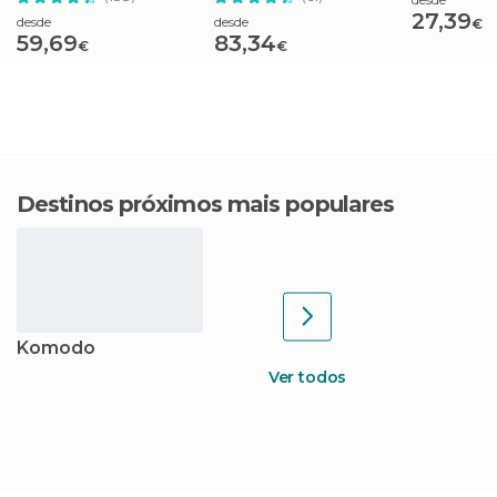
e Penida
27,39
desde
desde
€
59,69
83,34
€
€
Destinos próximos mais populares
Komodo
Ver todos