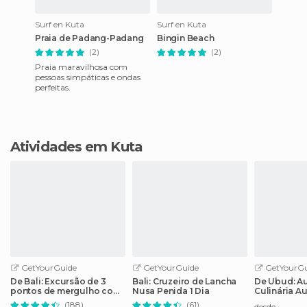
Surf en Kuta
Surf en Kuta
Praia de Padang-Padang
Bingin Beach
(2)
(2)
Praia maravilhosa com
pessoas simpáticas e ondas
perfeitas.
Atividades em Kuta
GetYourGuide
GetYourGuide
GetYourGu
De Bali: Excursão de 3
Bali: Cruzeiro de Lancha
De Ubud: Au
pontos de mergulho com
Nusa Penida 1 Dia
Culinária A
snorkel para Lembongan
uma Vila Lo
(188)
(61)
desde