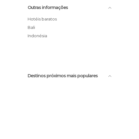
Vihara Satya Dharma
Outras informações
Kuta Square
Pura Dalem Sakenan Serangan
Hotéis baratos
Bingin Beach
Bali
Zanzibar
Indonésia
Por do sol em Kuta
Destinos próximos mais populares