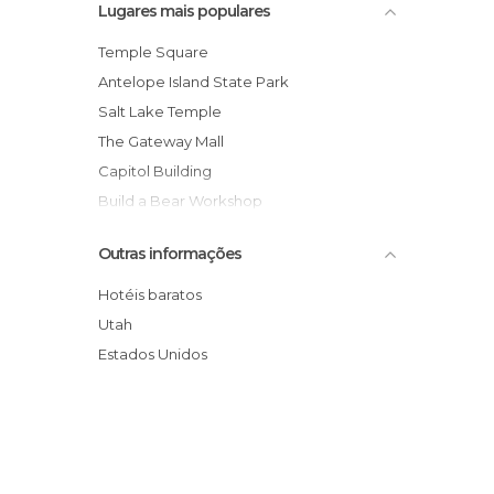
Lugares mais populares
Temple Square
Antelope Island State Park
Salt Lake Temple
The Gateway Mall
Capitol Building
Build a Bear Workshop
The Gap W 100 S
Outras informações
Utah Jazz Shop
Pioneer Memorial Museum
Hotéis baratos
Kennecott's Bingham Canyon Mine
Utah
Joseph Smith Memorial Building
Estados Unidos
Liberty Park