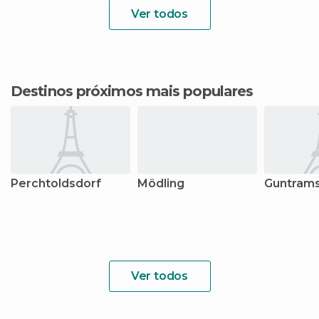
Ver todos
Destinos próximos mais populares
Perchtoldsdorf
Mödling
Guntram
Ver todos