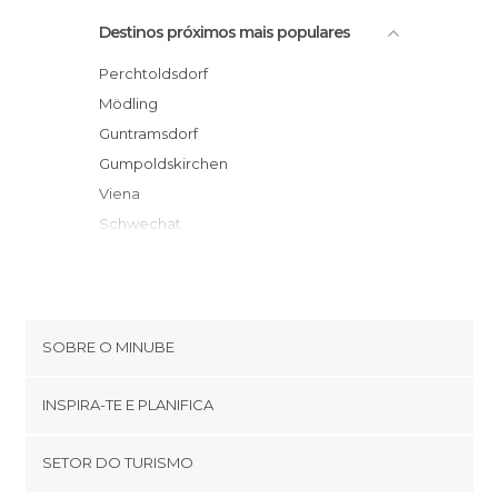
Destinos próximos mais populares
Perchtoldsdorf
Mödling
Guntramsdorf
Gumpoldskirchen
Viena
Schwechat
Baden
Bad Vöslau
Klosterneuburg
Sollenau
SOBRE O MINUBE
Furth
Cookies
Tulln
INSPIRA-TE E PLANIFICA
Política de privacidade
Eisenstadt
footer@item_discovertips_anchor
SETOR DO TURISMO
Wiener Neustadt
Términos e Condições
minube Android app
Neusiedl am See