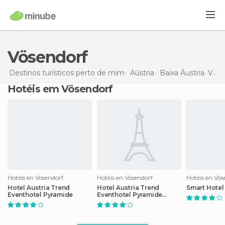
Vösendorf
Destinos turísticos perto de mim
Aústria
Baixa Áustria
Vösendorf
Hotéis em Vösendorf
Hotéis en Vösendorf
Hotéis en Vösendorf
Hotéis en Vös
Hotel Austria Trend
Hotel Austria Trend
Smart Hotel
Eventhotel Pyramide
Eventhotel Pyramide
Congress Center Wien