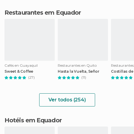
Restaurantes em Equador
Cafés en Guayaquil
Restaurantes en Quito
Restaurantes
Sweet & Coffee
Hasta la Vuelta, Señor
Costillas de
(27)
(11)
Ver todos (254)
Hotéis em Equador