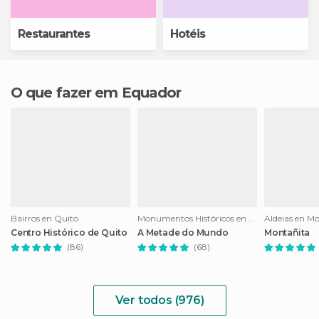
Restaurantes
Hotéis
O que fazer em Equador
Bairros en Quito
Monumentos Históricos en Quito
Aldeias en M
Centro Histórico de Quito
A Metade do Mundo
Montañita
(86)
(68)
Ver todos (976)