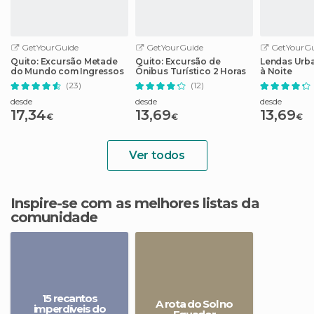
GetYourGuide
GetYourGuide
GetYourGu
Quito: Excursão Metade
Quito: Excursão de
Lendas Urb
do Mundo com Ingressos
Ônibus Turístico 2 Horas
à Noite
(23)
(12)
desde
desde
desde
17,34
13,69
13,69
€
€
€
Ver todos
Inspire-se com as melhores listas da
comunidade
15 recantos
A rota do Sol no
imperdíveis do