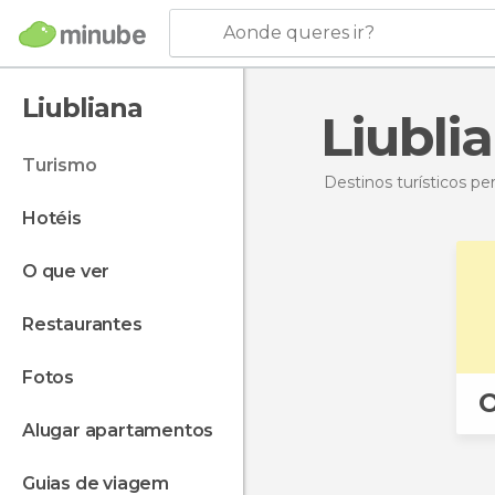
Aonde queres ir?
Liubliana
Liubli
turismo
Destinos turísticos p
hotéis
o que ver
restaurantes
fotos
O
alugar apartamentos
guias de viagem