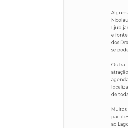
Alguns 
Nicola
Ljublja
e fonte
dos Dr
se pode
Outra
atração
agenda 
localiz
de toda
Muitos
pacotes
ao Lag