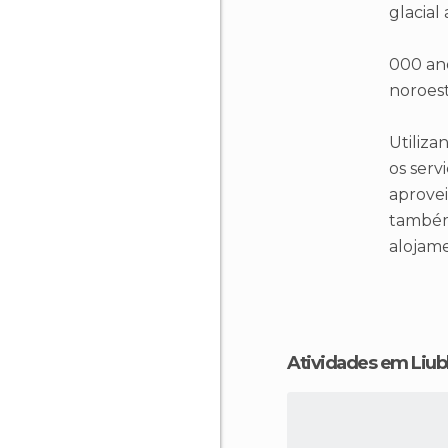
glacial
000 ano
noroest
Utiliza
os serv
aprovei
também
alojame
Atividades em Liub