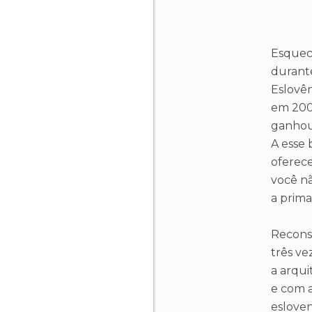
Esquec
durant
Eslovên
em 2004
ganhou 
A esse 
oferece
você nã
a prima
Recons
três ve
a arqui
e com 
esloven