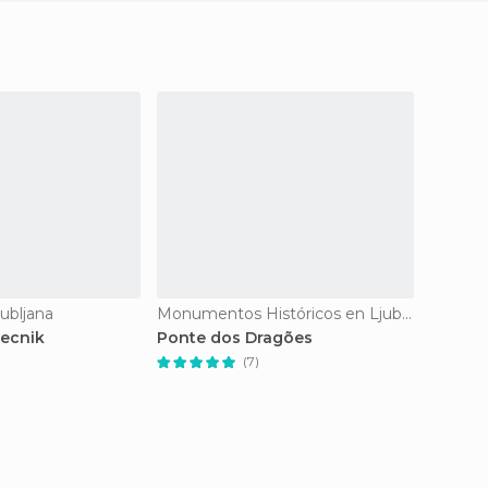
ubljana
Monumentos Históricos en Ljubljana
Mercado
ecnik
Ponte dos Dragões
Mercad
(7)