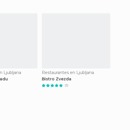
n Ljubljana
Restaurantes en Ljubljana
Cafés e
radu
Bistro Zvezda
Solist 
(1)