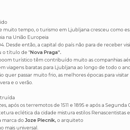
ido
e muito tempo, o turismo em Ljubljana cresceu como e
ia na União Europeia
. Desde então, a capital do país não para de receber vis
o título de "
Nova Praga”.
boom turístico têm contribuído muito as companhias aé
m viagens baratas para Ljubljana ao longo de todo o ano
o quer passar muito frio, as melhores épocas para visitar
vera e o verão.
truída
zes, após os terremotos de 1511 e 1895 e após a Segunda
tetura eclética da cidade mistura estilos Renascentistas 
a marca do
Joze Plecnik,
o arquiteto
o mais universal.