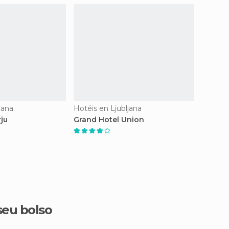
jana
Hotéis en Ljubljana
Hotéis 
rju
Grand Hotel Union
Hotel 
seu bolso