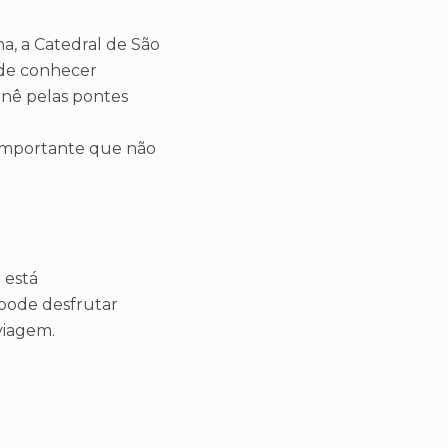
a, a Catedral de São
ode conhecer
rnê pelas pontes
importante que não
 está
 pode desfrutar
viagem.