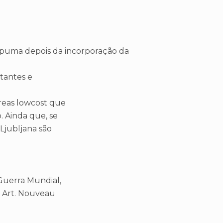
spuma depois da incorporação da
itantes e
reas lowcost que
. Ainda que, se
 Ljubljana são
 Guerra Mundial,
e Art. Nouveau