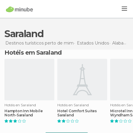
Saraland
Destinos turísticos perto de mim
Estados Unidos
Alabama
Hotéis em Saraland
Hotéis en Saraland
Hotéis en Saraland
Hotéis en Sar
Hampton Inn Mobile
Hotel Comfort Suites
Microtel Inn
North-Saraland
Saraland
Wyndham Sa