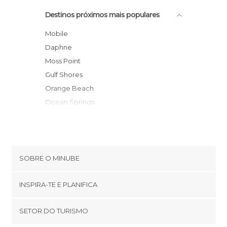
Destinos próximos mais populares
Mobile
Daphne
Moss Point
Gulf Shores
Orange Beach
Ocean Springs
Biloxi
Pensacola
Waynesboro
Gulfport
SOBRE O MINUBE
Hattiesburg
Cookies
Fort Walton Beach
INSPIRA-TE E PLANIFICA
Política de privacidade
Niceville
footer@item_discovertips_anchor
SETOR DO TURISMO
Destin
Términos e Condições
minube Android app
Andalusia