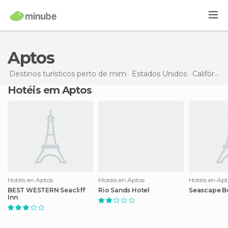
Aptos
Destinos turísticos perto de mim
Estados Unidos
Califórnia
Hotéis em Aptos
Hotéis en Aptos
Motéis en Aptos
Hotéis en Ap
BEST WESTERN Seacliff
Rio Sands Hotel
Seascape B
Inn