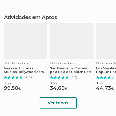
Atividades em Aptos
GetYourGuide
GetYourGuide
GetYourGu
Ingresso Universal
São Francisco: Cruzeiro
Los Angeles
Studios Hollywood com
pela Baía da Golden Gate
Hop-On Hop
Cancelamento Fácil
guia de áud
(465)
(313)
desde
desde
desde
99,50
34,69
44,73
€
€
€
Ver todos