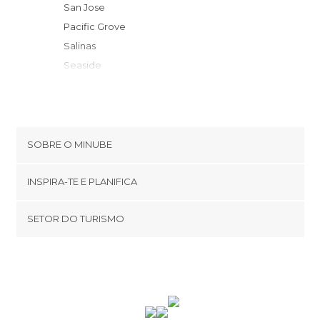
San Jose
Pacific Grove
Salinas
Seaside
Santa Clara
Monterey
Sunnyvale
Carmel-by-the-Sea
SOBRE O MINUBE
Mountain View
Cookies
Milpitas
INSPIRA-TE E PLANIFICA
Política de privacidade
Palo Alto
footer@item_discovertips_anchor
SETOR DO TURISMO
Redwood City
Términos e Condições
minube Android app
Fremont
Contato
Half Moon Bay
Área de imprensa
San Mateo
South San Francisco
Oakland