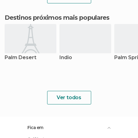
Destinos próximos mais populares
Palm Desert
Indio
Palm Spr
Ver todos
Fica em