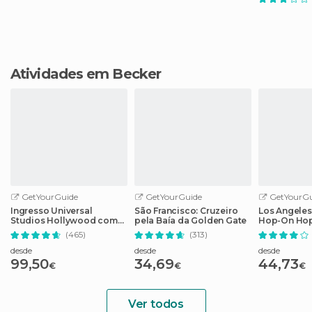
Atividades em Becker
GetYourGuide
GetYourGuide
GetYourGu
Ingresso Universal
São Francisco: Cruzeiro
Los Angeles
Studios Hollywood com
pela Baía da Golden Gate
Hop-On Hop
Cancelamento Fácil
guia de áud
(465)
(313)
desde
desde
desde
99,50
34,69
44,73
€
€
€
Ver todos