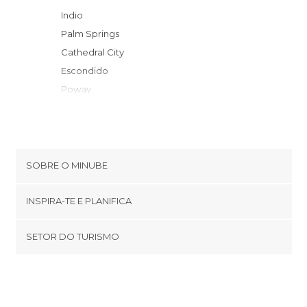
Indio
Palm Springs
Cathedral City
Escondido
Poway
Santee
El Cajon
Temecula
San Marcos
SOBRE O MINUBE
Desert Hot Springs
Cookies
Miramar NAS
INSPIRA-TE E PLANIFICA
Política de privacidade
Del Mar
footer@item_discovertips_anchor
SETOR DO TURISMO
Carlsbad
Términos e Condições
minube Android app
El Centro
Contato
San Diego
Área de imprensa
Chula Vista