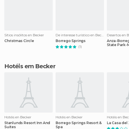
Sítios insólitos en Becker
De interesse turístico en Becker
Desertos en 
Christmas Circle
Borrego Springs
Anza-Borre
State Park-
(1)
Hotéis em Becker
Hotéis en Becker
Hotéis en Becker
Hotéis en Bec
Stanlunds Resort Inn And
Borrego Springs Resort &
La Casa del
Suites
Spa