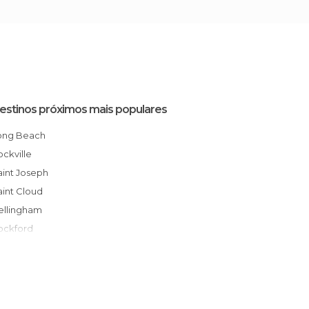
estinos próximos mais populares
Long Beach
Rockville
Saint Joseph
Saint Cloud
Bellingham
Rockford
ndependence
Evansville
Norcross
Maple Grove