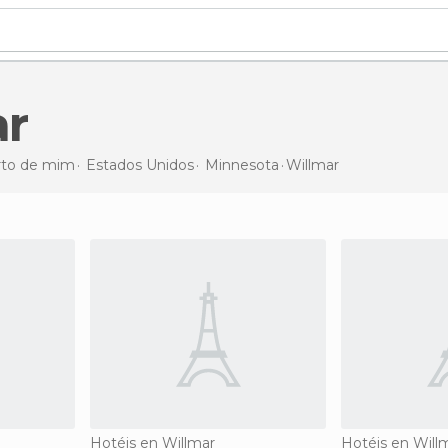
ar
erto de mim
Estados Unidos
Minnesota
Willmar
Hotéis en Willmar
Hotéis en Will