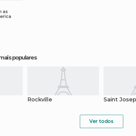
m as
erica
 mais populares
Rockville
Saint Jose
Ver todos