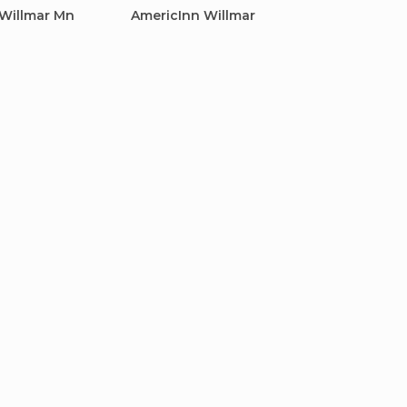
 Willmar Mn
AmericInn Willmar
Days I