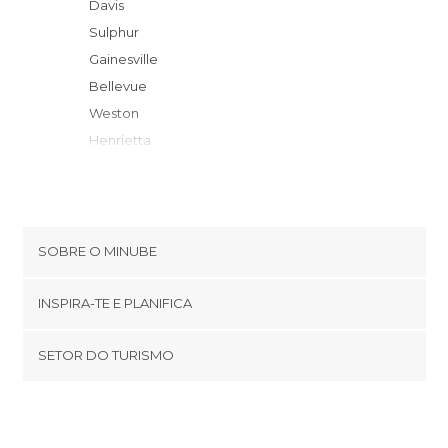
Davis
Sulphur
Gainesville
Bellevue
Weston
Henrietta
Denton
Mc Kinney
Frisco
Stuart
SOBRE O MINUBE
Hebron
Cookies
Wichita Falls
INSPIRA-TE E PLANIFICA
Política de privacidade
Plano
footer@item_discovertips_anchor
SETOR DO TURISMO
Newark
Términos e Condições
minube Android app
Addison
Contato
Grapevine
Área de imprensa
Richardson