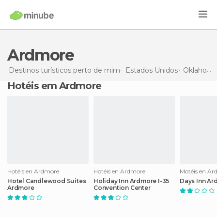
Ardmore
Destinos turísticos perto de mim
Estados Unidos
Oklahoma
Hotéis em Ardmore
Hotéis en Ardmore
Hotéis en Ardmore
Motéis en Ar
Hotel Candlewood Suites
Holiday Inn Ardmore I-35
Days Inn Ar
Ardmore
Convention Center