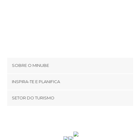
SOBRE O MINUBE
Cookies
INSPIRA-TE E PLANIFICA
Política de privacidade
footer@item_discovertips_anchor
SETOR DO TURISMO
Términos e Condições
minube Android app
Contato
Área de imprensa