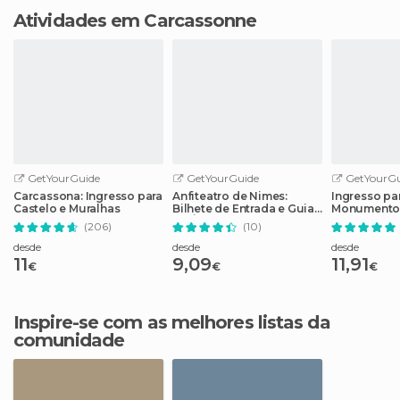
Atividades em Carcassonne
GetYourGuide
GetYourGuide
GetYourGu
Carcassona: Ingresso para
Anfiteatro de Nimes:
Ingresso pa
Castelo e Muralhas
Bilhete de Entrada e Guia
Monumento
de Áudio
Nimes
(206)
(10)
desde
desde
desde
11
9,09
11,91
€
€
€
Inspire-se com as melhores listas da
comunidade