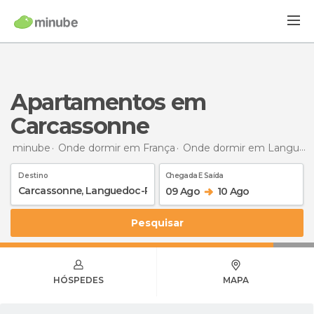
Apartamentos em
Carcassonne
minube
Onde dormir em França
Onde dormir em Languedoc-Roussillon
Destino
Chegada E Saída
09 Ago
10 Ago
Pesquisar
HÓSPEDES
MAPA