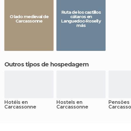
Ruta de los castillos
O lado medieval de
cátaros en
Carcassonne
Languedoc-Rosell y
más
Outros tipos de hospedagem
Hotéis en
Hostels en
Pensões
Carcassonne
Carcassonne
Carcass