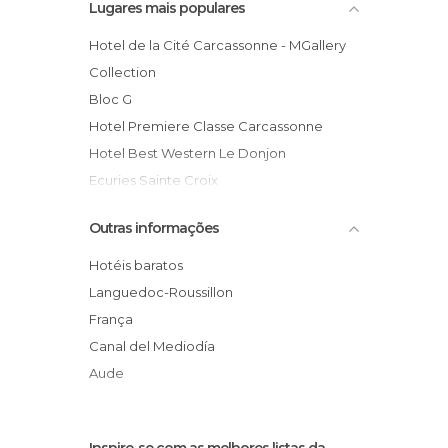
Lugares mais populares
Hotel de la Cité Carcassonne - MGallery
Collection
Bloc G
Hotel Premiere Classe Carcassonne
Hotel Best Western Le Donjon
Ecuries Sainte Croix
Hôtel Bristol
Outras informações
Logis Hôtel l'Etoile
Brit Hôtel Bosquet Carcassonne
Hotéis baratos
Hotel Les logis des remparts
Languedoc-Roussillon
Cerise Carcassonne Nord
França
Hotel Montsegur
Canal del Mediodía
Hotel Best Western Donjon
Aude
Inspire-se com as melhores listas da