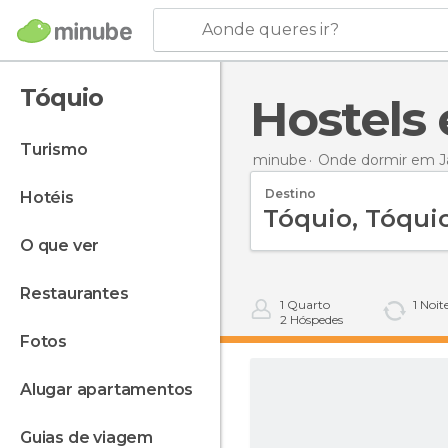
Aonde queres ir?
Tóquio
Hostel
turismo
minube
Onde dormir em J
Destino
hotéis
o que ver
restaurantes
1
Quarto
1
Noit
2
Hóspedes
fotos
alugar apartamentos
guias de viagem