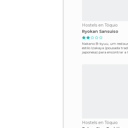
Hostels en Tóquio
Ryokan Sansuiso
Nakano B-kyuu, um restaur
estilo Izakaya (pousada trad
japonesa) para encontrar a l
estação de Nakano, por is
Hostels en Tóquio