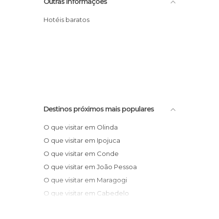
Outras informações
Palácios em Recife
Pátios em Recife
Hotéis baratos
Praças em Recife
Praias em Recife
Rios em Recife
Ruas em Recife
Teatros em Recife
Templos em Recife
Destinos próximos mais populares
O que visitar em Olinda
O que visitar em Ipojuca
O que visitar em Conde
O que visitar em João Pessoa
O que visitar em Maragogi
O que visitar em Cabedelo
O que visitar em Campina Grande