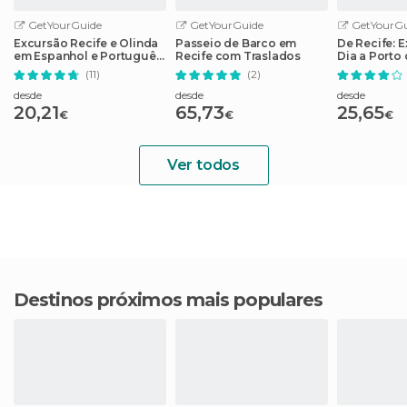
GetYourGuide
GetYourGuide
GetYourGu
Excursão Recife e Olinda
Passeio de Barco em
De Recife: E
em Espanhol e Português
Recife com Traslados
Dia a Porto
ou Inglês
(11)
(2)
desde
desde
desde
20,21
65,73
25,65
€
€
€
Ver todos
Destinos próximos mais populares