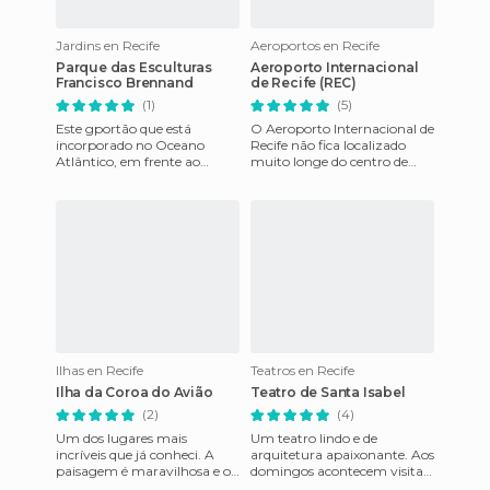
Jardins en Recife
Aeroportos en Recife
Parque das Esculturas
Aeroporto Internacional
Francisco Brennand
de Recife (REC)
(1)
(5)
Este gportão que está
O Aeroporto Internacional de
incorporado no Oceano
Recife não fica localizado
Atlântico, em frente ao
muito longe do centro de
Marco Zero, centro do Recife,
Recife. Cerca de apenas 20
construído no ano de 2000,
minutos de carro. O ae
dispõ
Ilhas en Recife
Teatros en Recife
Ilha da Coroa do Avião
Teatro de Santa Isabel
(2)
(4)
Um dos lugares mais
Um teatro lindo e de
incríveis que já conheci. A
arquitetura apaixonante. Aos
paisagem é maravilhosa e o
domingos acontecem visitas
pôr do sol é inexplicável.
guiadas às 14, 15 e 16 horas.