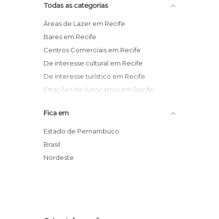
Todas as categorias
Áreas de Lazer em Recife
Bares em Recife
Centros Comerciais em Recife
De interesse cultural em Recife
De interesse turístico em Recife
Estações de Autocarros em Recife
Estátuas em Recife
Fica em
Festas em Recife
Igrejas em Recife
Estado de Pernambuco
Informação Turística em Recife
Brasil
Jardins em Recife
Nordeste
Lojas em Recife
Mercados em Recife
Monumentos Históricos em Recife
Museus em Recife