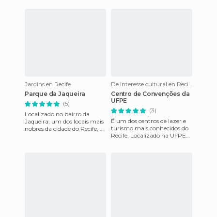
Coroa do Avião fica entre a
Fora as visitas guiadas
Jardins en Recife
De interesse cultural en Recife
Parque da Jaqueira
Centro de Convenções da
UFPE
(5)
(3)
Localizado no bairro da
É um dos centros de lazer e
Jaqueira, um dos locais mais
turismo mais conhecidos do
nobres da cidade do Recife, o
Recife. Localizado na UFPE
Parque da Jaqueira é um dos
(Universidade Federal de
parques mais famoso
Pernambuco), foi inaugu