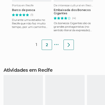
Portos en Recife
De interesse cultural en Recife
Barco de pesca
Embaixada dos Bonecos
Gigantes
(1)
(4)
Durante uma estadia no
Os bonecos Gigantes são os
Recife que não faz muito
grandes protagonistas (no
tempo, por um caminho
sentido literal da expressão)
alternativo para o trabalho
do carnaval da histórica
descobri uma aldeia de
Olinda, vizinha de Rec
pescadore
...
1
2
Atividades em Recife