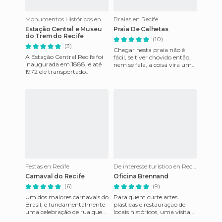
Monumentos Históricos en Recife
Praias en Recife
Estação Central e Museu
Praia De Calhetas
do Trem do Recife
(10)
(3)
Chegar nesta praia não é
A Estação Central Recife foi
fácil, se tiver chovido então,
inaugurada em 1888, e até
nem se fala, a coisa vira um
1972 ele transportado
rally! Fato é que ainda não
viajantes para Limoeiro.
arrumaram todo o
Desde então, é sede do Museu
Festas en Recife
De interesse turístico en Recife
Carnaval do Recife
Oficina Brennand
(6)
(9)
Um dos maiores carnavais do
Para quem curte artes
Brasil, é fundamentalmente
plásticas e restauração de
uma celebração de rua que
locais históricos, uma visita
tem lugar na zona do Recife
pela Oficina Brennand é