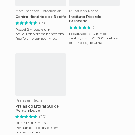
Monumentos Históricos en Recife
Museus en Recife
Centro Histórico de Recife
Instituto Ricardo
Brennand
(13)
(16)
Passei 2 meses e um
Localizado a 10 km do
pouquinho trabalhando em
centro, com 30.000 metros
Recife e no tempo livre
quadrados, de uma
continuava trabalhando
paisagem deslumbrante, e
mas fazendo o que mais
com finalidade cultural e
gosto que são T
preservação d
Praias en Recife
Praias do Litoral Sul de
Pernambuco
(20)
PENAMBUCO? Sim,
Pernambuco existe e tem
praias incríveis.