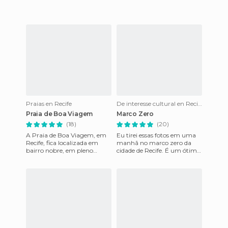
Pernambuco, que em Tupi
significa "onde o mar se
quebra" é um estado b
Praias en Recife
De interesse cultural en Recife
Praia de Boa Viagem
Marco Zero
(18)
(20)
A Praia de Boa Viagem, em
Eu tirei essas fotos em uma
Recife, fica localizada em
manhã no marco zero da
bairro nobre, em pleno
cidade de Recife. É um ótimo
centro de Recife. Rodeada
lugar para ir com a família.
por um grande número de
hoté