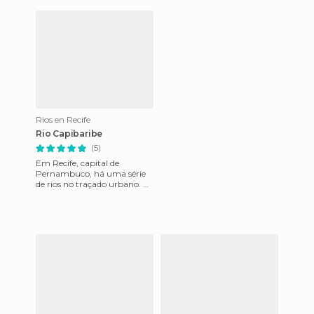
antigo. Este carnaval
parada obrigatória em Recif
Rios en Recife
Rio Capibaribe
(5)
Em Recife, capital de
Pernambuco, há uma série
de rios no traçado urbano. O
mais importante deles é a
Capibaribe, que na língua tu