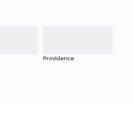
Providence
Balti