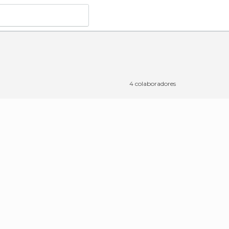
tar
em Bayonne
4 colaboradores