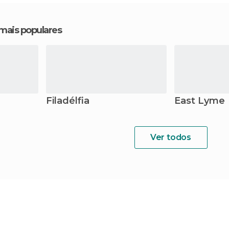
 mais populares
Filadélfia
East Lyme
Ver todos