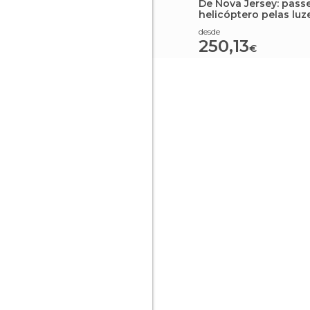
De Nova Jersey: pass
helicóptero pelas luz
cidade ou pelo horiz
desde
250,13
€