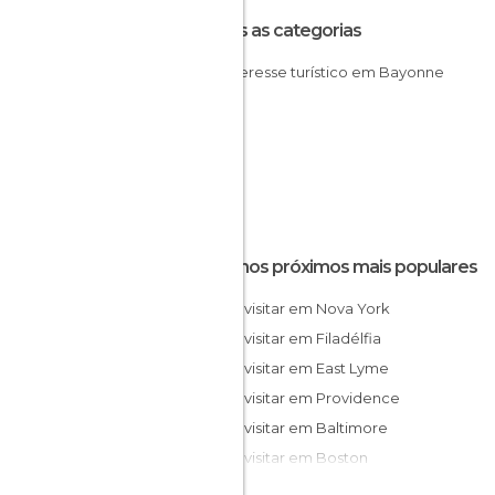
Todas as categorias
De interesse turístico em Bayonne
Destinos próximos mais populares
O que visitar em Nova York
O que visitar em Filadélfia
O que visitar em East Lyme
O que visitar em Providence
O que visitar em Baltimore
O que visitar em Boston
O que visitar em Washington D.C.