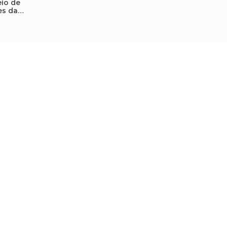
eio de
es da
onte