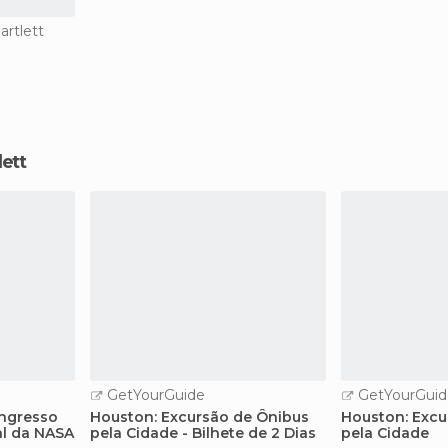
artlett
lett
GetYourGuide
GetYourGuid
Ingresso
Houston: Excursão de Ônibus
Houston: Excu
al da NASA
pela Cidade - Bilhete de 2 Dias
pela Cidade