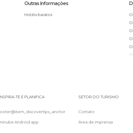
Outras informações
D
Hotéis baratos
INSPIRA-TE E PLANIFICA
SETOR DO TURISMO
footer@item_discovertips_anchor
Contato
minube Android app
Área de imprensa