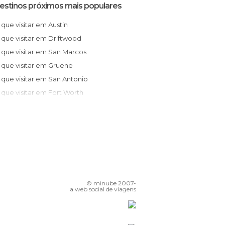
estinos próximos mais populares
O que visitar em Austin
O que visitar em Driftwood
O que visitar em San Marcos
O que visitar em Gruene
O que visitar em San Antonio
O que visitar em Fort Worth
O que visitar em Humble
O que visitar em Dallas
O que visitar em Houston
O que visitar em Goliad
O que visitar em Fresno
O que visitar em Galveston
© minube 2007-
a web social de viagens