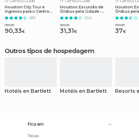
GetYourGuide
GetYourGuide
GetYourGu
Houston: City Tour e
Houston: Excursão de
Houston: Ex
Ingresso para o Centro
Ônibus pela Cidade -
Ônibus pel
Espacial da NASA
Bilhete de 2 Dias
(69)
(24)
desde
desde
desde
90,33
31,31
37
€
€
€
Outros tipos de hospedagem
Hotéis en Bartlett
Motéis en Bartlett
Resorts e
Fica em
Texas