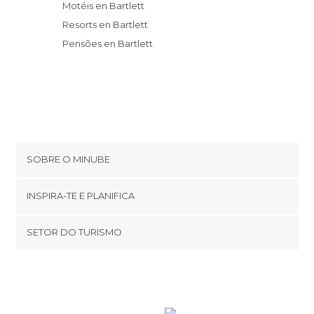
Motéis en Bartlett
Resorts en Bartlett
Pensões en Bartlett
SOBRE O MINUBE
Cookies
INSPIRA-TE E PLANIFICA
Política de privacidade
footer@item_discovertips_anchor
SETOR DO TURISMO
Términos e Condições
minube Android app
Contato
Área de imprensa