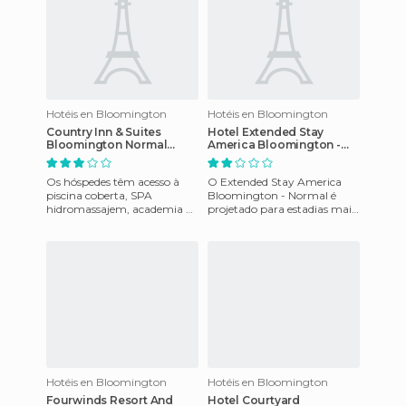
Hotéis en Bloomington
Hotéis en Bloomington
Country Inn & Suites
Hotel Extended Stay
Bloomington Normal
America Bloomington -
Airport
Normal
Os hóspedes têm acesso à
O Extended Stay America
piscina coberta, SPA
Bloomington - Normal é
hidromassajem, academia de
projetado para estadias mais
ginástica, e uma seleção de
longas, com estúdios, com
livros disponíveis para aluga
cozinhas completas e com
um
Hotéis en Bloomington
Hotéis en Bloomington
Fourwinds Resort And
Hotel Courtyard