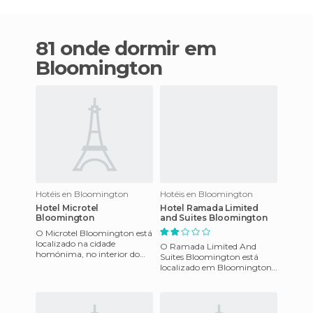
81 onde dormir em
Bloomington
Hotéis en Bloomington
Hotéis en Bloomington
Hotel Microtel
Hotel Ramada Limited
Bloomington
and Suites Bloomington
O Microtel Bloomington está
localizado na cidade
O Ramada Limited And
homónima, no interior do
Suites Bloomington está
estado de Indiana e tem um
localizado em Bloomington,
aspecto novo e actual.Um
em Indiana, nos Estados
dos
Unidos. Esta localizado a
apenas u