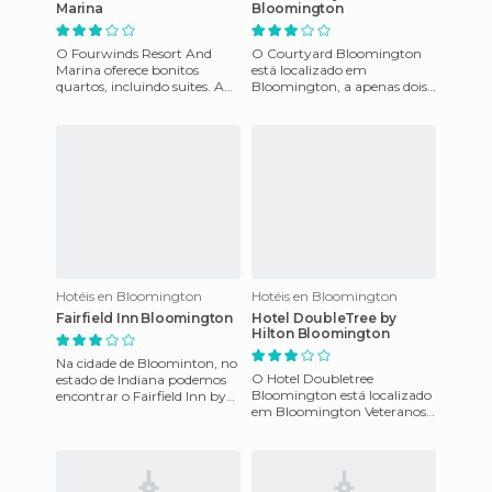
Marina
Bloomington
O Fourwinds Resort And
O Courtyard Bloomington
Marina oferece bonitos
está localizado em
quartos, incluindo suites. A
Bloomington, a apenas dois
maioria dos quartos tem
quarteirões da Praça da
vista para o Lago Monroe.
cidade de Bloomington, seis
Duran
quarteir
Hotéis en Bloomington
Hotéis en Bloomington
Fairfield Inn Bloomington
Hotel DoubleTree by
Hilton Bloomington
Na cidade de Bloominton, no
O Hotel Doubletree
estado de Indiana podemos
Bloomington está localizado
encontrar o Fairfield Inn by
em Bloomington Veteranos
Marriott, ao qual goza de
Parkway poucos minutos de
uma excelente localiz
State Farm Corporativo e
das of