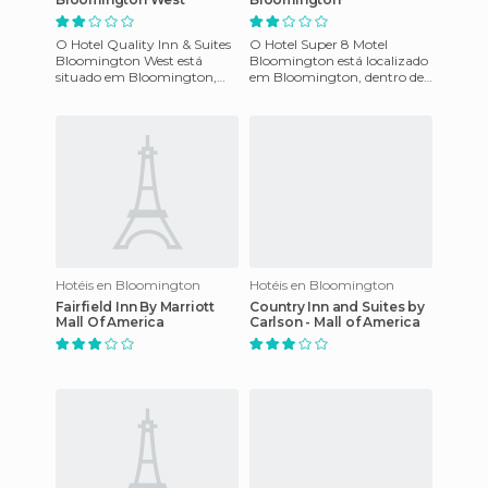
O Hotel Quality Inn & Suites
O Hotel Super 8 Motel
Bloomington West está
Bloomington está localizado
situado em Bloomington,
em Bloomington, dentro de
em Indiana, nos Estados
Indiana, nos Estados Unidos.
Unidos. Este hotel tem um
O Super 8 Motel em Bloo
local
Hotéis en Bloomington
Hotéis en Bloomington
Fairfield Inn By Marriott
Country Inn and Suites by
Mall Of America
Carlson - Mall of America