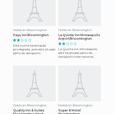
Hotéis en Bloomington
Hotéis en Bloomington
Days Inn Bloomington
La Quinta Inn Minneapolis
Airport/bloomington
Está numa localização
La Quinta Inn Minneapolis
privilegiada, pois está situado
está localizado perto do
perto do aeroporto
Aeroporto Internacional
internacional da cidade,
Lindbergh e Mall de América,
apenas a cerca de 7 Km . Este
e o aeroporto de La Quinta
re
Hotéis en Bloomington
Motéis en Bloomington
Quality Inn & Suites
Super 8 Motel
Bloomington West
Bloomington