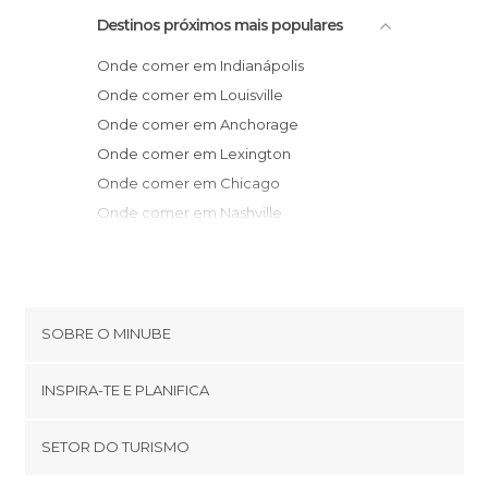
Destinos próximos mais populares
Onde comer em Indianápolis
Onde comer em Louisville
Onde comer em Anchorage
Onde comer em Lexington
Onde comer em Chicago
Onde comer em Nashville
Onde comer em Gurnee
Onde comer em Milwaukee
Onde comer em Detroit
Onde comer em Madison
SOBRE O MINUBE
Cookies
INSPIRA-TE E PLANIFICA
Política de privacidade
footer@item_discovertips_anchor
SETOR DO TURISMO
Términos e Condições
minube Android app