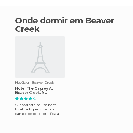
Onde dormir em Beaver
Creek
Hotéis en Beaver Creek
Hotel The Osprey At
Beaver Creek, A
Rockresort
O hotel está muito bem
localizado perto de um
campo de golfe, que fica a
apenas seis qarteirões de
distância. Tem uma grande
larei