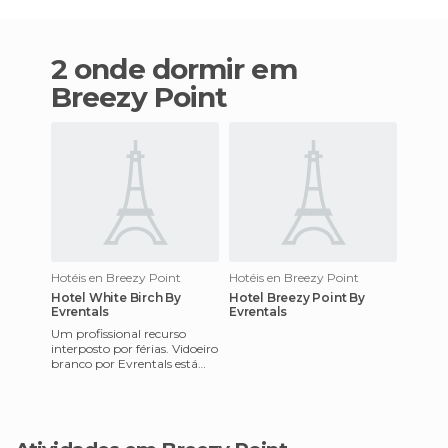
2 onde dormir em
Breezy Point
Hotéis en Breezy Point
Hotéis en Breezy Point
Hotel White Birch By
Hotel Breezy Point By
Evrentals
Evrentals
Um profissional recurso
interposto por férias. Vidoeiro
branco por Evrentals está
localizado junto ao campo de
golfe, um lugar ond