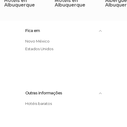
Hotéis en
Motéis en
Albergue
Albuquerque
Albuquerque
Albuque
Fica em
Novo México
Estados Unidos
Outras informações
Hotéis baratos