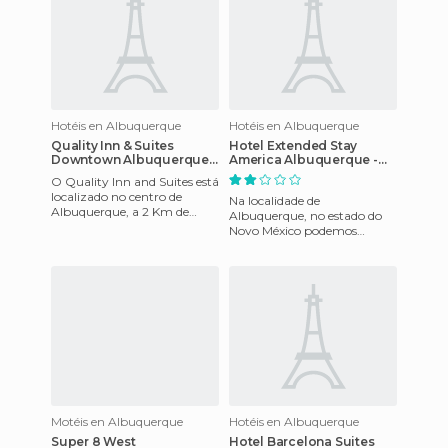
Hotéis en Albuquerque
Hotéis en Albuquerque
Quality Inn & Suites
Hotel Extended Stay
Downtown Albuquerque
America Albuquerque -
Hotel
Rio Rancho
O Quality Inn and Suites está
localizado no centro de
Na localidade de
Albuquerque, a 2 Km de
Albuquerque, no estado do
Albuquerque, do escritório de
Novo México podemos
convenções e visitantes
encontrar o Extended Stay
America, ao qual é ideal para
visitas fa
Motéis en Albuquerque
Hotéis en Albuquerque
Super 8 West
Hotel Barcelona Suites