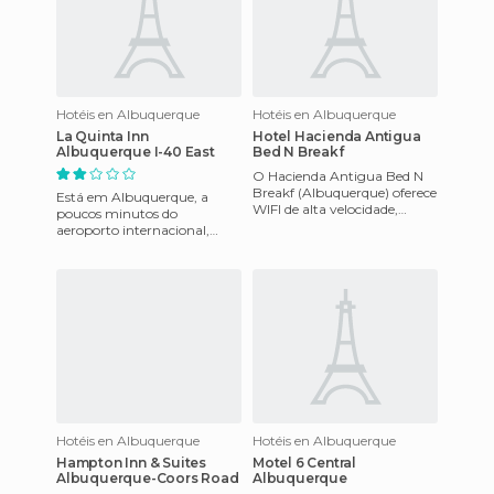
Hotéis en Albuquerque
Hotéis en Albuquerque
La Quinta Inn
Hotel Hacienda Antigua
Albuquerque I-40 East
Bed N Breakf
O Hacienda Antigua Bed N
Breakf (Albuquerque) oferece
Está em Albuquerque, a
WIFI de alta velocidade,
poucos minutos do
centro de negócios, pequeno-
aeroporto internacional,
almoço completo e ligaç
bem como do centro da
cidade. Uma vez aqui você
poderá desfrut
Hotéis en Albuquerque
Hotéis en Albuquerque
Hampton Inn & Suites
Motel 6 Central
Albuquerque-Coors Road
Albuquerque