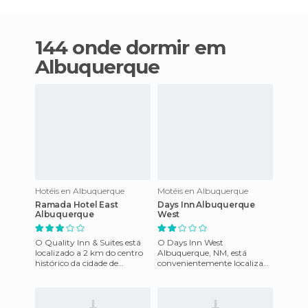
144 onde dormir em
Albuquerque
Hotéis en Albuquerque
Motéis en Albuquerque
Ramada Hotel East
Days Inn Albuquerque
Albuquerque
West
O Quality Inn & Suites está
O Days Inn West
localizado a 2 km do centro
Albuquerque, NM, está
histórico da cidade de
convenientemente localizado
Albuquerque, do Centro de
a 3 Km da Praça da Cidade
Convenções de Albuquerque
Velha e 12 Km do Aeroporto
Internacion