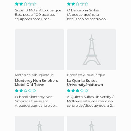
Super 8 Motel Albuquerque
O Barcelona Suites
East possui 100 quartos
(Albuquerque) está
equipados com uma
localizado no centro do
variedade de serviços
atrativo bairro modernista,
populares e modernos. O
as elegantes suites estão
hotel encontra-s
localizadas pe
Motéis en Albuquerque
Hotéis en Albuquerque
Monterey Non Smokers
La Quinta Suites
Motel Old Town
University/midtown
O Hotel Monterey Non
A Quinta Suites University /
Smoker situa-se em
Midtown está localizado no
Albuquerque, dentro do
centro de Albuquerque, a 2
Novo México, nos Estados
km da Universidade do Novo
Unidos. Tem uma área para
México e oferece aco
fumadores e está