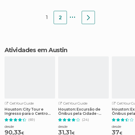
...
1
2
Atividades em Austin
GetYourGuide
GetYourGuide
GetYourGu
Houston: City Tour e
Houston: Excursão de
Houston: Ex
Ingresso para o Centro
Ônibus pela Cidade -
Ônibus pel
Espacial da NASA
Bilhete de 2 Dias
(69)
(24)
desde
desde
desde
90,33
31,31
37
€
€
€