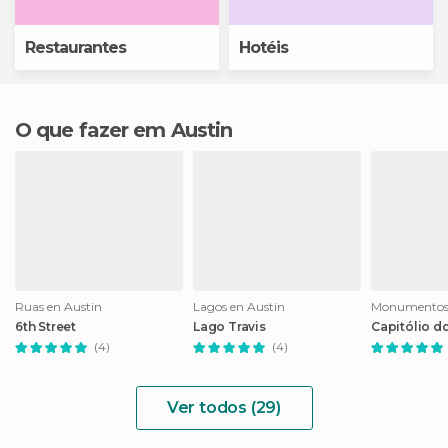
Restaurantes
Hotéis
O que fazer em Austin
Ruas en Austin
Lagos en Austin
6th Street
Lago Travis
Capitólio d
(4)
(4)
Ver todos (29)