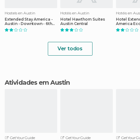
Hostels en Austin
Hotéis en Austin
Hotéis en Aus
Extended Stay America -
Hotel Hawthorn Suites
Hotel Exten
Austin - Downtown - 6th
Austin Central
America Eco
St.
Round Rock 
Ver todos
Atividades em Austin
GetYourGuide
GetYourGuide
GetYourGu