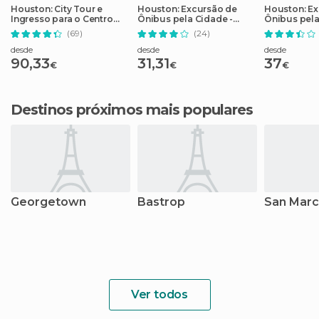
Houston: City Tour e
Houston: Excursão de
Houston: Ex
Ingresso para o Centro
Ônibus pela Cidade -
Ônibus pel
Espacial da NASA
Bilhete de 2 Dias
(69)
(24)
desde
desde
desde
90,33
31,31
37
€
€
€
Destinos próximos mais populares
Georgetown
Bastrop
San Mar
Ver todos