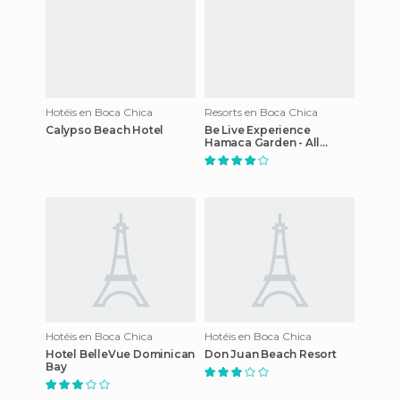
Hotéis en Boca Chica
Resorts en Boca Chica
Calypso Beach Hotel
Be Live Experience
Hamaca Garden - All
Inclusive
Hotéis en Boca Chica
Hotéis en Boca Chica
Hotel BelleVue Dominican
Don Juan Beach Resort
Bay