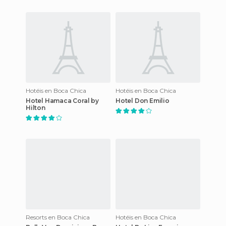
Hotéis en Boca Chica
Hotéis en Boca Chica
Hotel Hamaca Coral by
Hotel Don Emilio
Hilton
Resorts en Boca Chica
Hotéis en Boca Chica