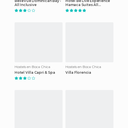
BelleVue Dominican Bay -
Hotel Be Live Experience
All Inclusive
Hamaca Suites All
Inclusive
Hostels en Boca Chica
Hostels en Boca Chica
Hotel Villa Capri & Spa
Villa Florencia